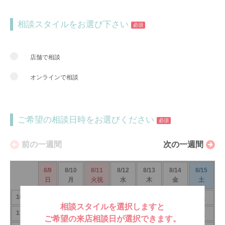
相談スタイルをお選び下さい
必須
店舗で相談
オンラインで相談
ご希望の相談日時をお選びください
必須
前の一週間
次の一週間
8/9
8/10
8/11
8/12
8/13
8/14
8/15
日
月
火祝
水
木
金
土
△
✕
△
✕
✕
✕
△
10:00
相談スタイルを選択しますと
△
△
△
△
△
△
△
11:00
ご希望の来店相談日が選択できます。