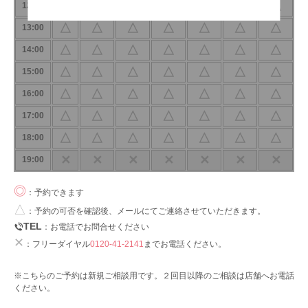
△
△
△
△
△
△
△
12:00
△
△
△
△
△
△
△
13:00
△
△
△
△
△
△
△
14:00
△
△
△
△
△
△
△
15:00
△
△
△
△
△
△
△
16:00
△
△
△
△
△
△
△
17:00
△
△
△
△
△
△
△
18:00
✕
✕
✕
✕
✕
✕
✕
19:00
◎
：予約できます
△
：予約の可否を確認後、メールにてご連絡させていただきます。
TEL
：お電話でお問合せください
✕
：フリーダイヤル
0120-41-2141
までお電話ください。
※こちらのご予約は新規ご相談用です。２回目以降のご相談は店舗へお電話
ください。