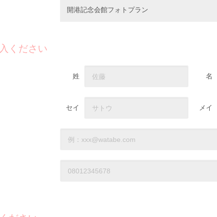
開港記念会館フォトプラン
入ください
姓
名
セイ
メイ