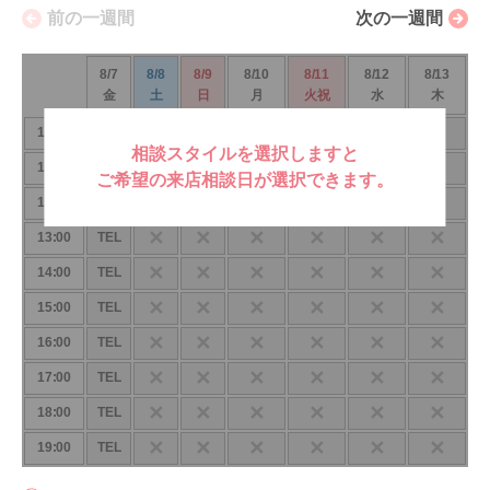
前の一週間
次の一週間
8/7
8/8
8/9
8/10
8/11
8/12
8/13
金
土
日
月
火祝
水
木
✕
✕
✕
✕
✕
✕
10:00
TEL
相談スタイルを選択しますと
✕
✕
✕
✕
✕
✕
11:00
TEL
ご希望の来店相談日が選択できます。
✕
✕
✕
✕
✕
✕
12:00
TEL
✕
✕
✕
✕
✕
✕
13:00
TEL
✕
✕
✕
✕
✕
✕
14:00
TEL
✕
✕
✕
✕
✕
✕
15:00
TEL
✕
✕
✕
✕
✕
✕
16:00
TEL
✕
✕
✕
✕
✕
✕
17:00
TEL
✕
✕
✕
✕
✕
✕
18:00
TEL
✕
✕
✕
✕
✕
✕
19:00
TEL