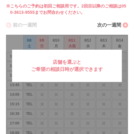
※こちらのご予約は初回ご相談用です。2回目以降のご相談は05
0-3613-9555までお問合わせください。
前の一週間
次の一週間
8/8
8/9
8/10
8/11
8/12
8/13
8/14
土
日
月
火祝
水
木
金
✕
✕
✕
✕
✕
✕
10:00
TEL
店舗を選ぶと
✕
✕
✕
✕
✕
✕
11:00
TEL
ご希望の相談日時が選択できます
✕
✕
✕
✕
✕
✕
11:30
TEL
✕
✕
✕
✕
✕
✕
13:45
TEL
✕
✕
✕
✕
✕
✕
14:00
TEL
✕
✕
✕
✕
✕
✕
15:15
TEL
✕
✕
✕
✕
✕
✕
16:30
TEL
✕
✕
✕
✕
✕
✕
17:00
TEL
✕
✕
✕
✕
✕
✕
18:00
TEL