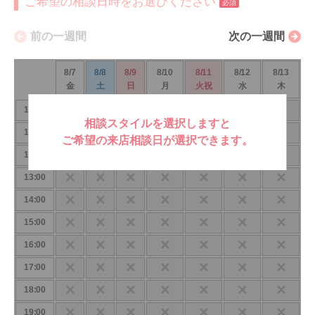
ご希望の相談日時をお選びください
必須
前の一週間
次の一週間
8/7
8/8
8/9
8/10
8/11
8/12
8/13
金
土
日
月
火祝
水
木
✕
✕
✕
✕
✕
✕
✕
10:00
相談スタイルを選択しますと
✕
✕
✕
✕
✕
✕
✕
11:00
ご希望の来店相談日が選択できます。
✕
✕
✕
✕
✕
✕
✕
12:00
✕
✕
✕
✕
✕
✕
✕
13:00
✕
✕
✕
✕
✕
✕
✕
14:00
✕
✕
✕
✕
✕
✕
✕
15:00
✕
✕
✕
✕
✕
✕
✕
16:00
✕
✕
✕
✕
✕
✕
✕
17:00
✕
✕
✕
✕
✕
✕
✕
18:00
✕
✕
✕
✕
✕
✕
✕
19:00