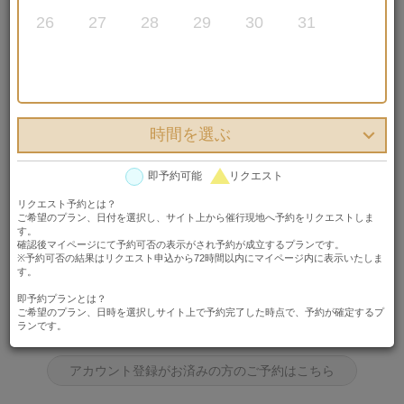
26
27
28
29
30
31
クリエイティブスタジオ（本島・宮古島）
フォト
日程を選び、はじめての方は「アカウント登録してプランを予約する」ボタ
時間を選ぶ
ンを、アカウント登録済みの方は「アカウント登録がお済みの方のご予約は
こちら」ボタンを押してください。
即予約可能
リクエスト
日程を選ぶ
リクエスト予約とは？

ご希望のプラン、日付を選択し、サイト上から催行現地へ予約をリクエストしま
2026年07月11日 00時00分
す。
確認後マイページにて予約可否の表示がされ予約が成立するプランです。
※予約可否の結果はリクエスト申込から72時間以内にマイページ内に表示いたしま
す。
はじめての方はこちら
即予約プランとは？
ご希望のプラン、日時を選択しサイト上で予約完了した時点で、予約が確定するプ
ランです。