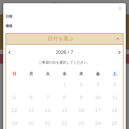

日程
RESERVATION
価格
プランお申込み
日付を選ぶ


2026 / 7
まだお申込みは確定していません
ご希望の日を選択してください。
日
月
火
水
木
金
土
1
2
3
4
5
6
7
8
9
10
11
選択中のプラン
12
13
14
15
16
17
18
〔2026.4-9月対象〕宮古島イムギャー
マリンガーデン＆ビーチフォトプラン
19
20
21
22
23
24
25
(土日祝)※現地レンタル