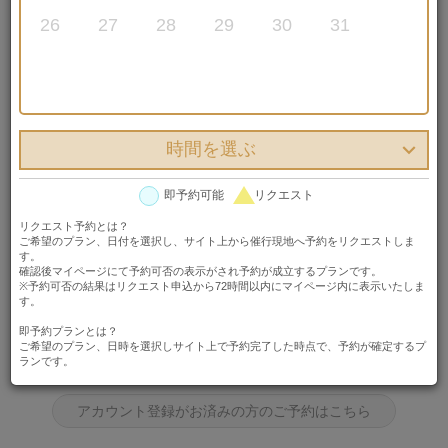
26
27
28
29
30
31
クリエイティブスタジオ（本島・宮古島）
フォト
日程を選び、はじめての方は「アカウント登録してプランを予約する」ボタ
時間を選ぶ
ンを、アカウント登録済みの方は「アカウント登録がお済みの方のご予約は
こちら」ボタンを押してください。
即予約可能
リクエスト
日程を選ぶ
リクエスト予約とは？

ご希望のプラン、日付を選択し、サイト上から催行現地へ予約をリクエストしま
2026年07月11日 00時00分
す。
確認後マイページにて予約可否の表示がされ予約が成立するプランです。
※予約可否の結果はリクエスト申込から72時間以内にマイページ内に表示いたしま
す。
はじめての方はこちら
即予約プランとは？
ご希望のプラン、日時を選択しサイト上で予約完了した時点で、予約が確定するプ
ランです。