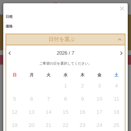

日程
RESERVATION
価格
プランお申込み
日付を選ぶ


2026 / 7
まだお申込みは確定していません
ご希望の日を選択してください。
日
月
火
水
木
金
土
1
2
3
4
5
6
7
8
9
10
11
選択中のプラン
12
13
14
15
16
17
18
〔2026.4-9月対象〕宮古島アラマンダ
チャペル＋ビーチフォトプラン（平
19
20
21
22
23
24
25
日）※現地レンタル