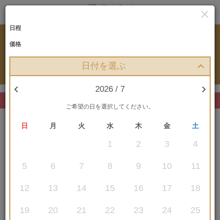

日程
RESERVATION
価格
プランお申込み
日付を選ぶ


2026 / 7
まだお申込みは確定していません
ご希望の日を選択してください。
日
月
火
水
木
金
土
1
2
3
4
5
6
7
8
9
10
11
選択中のプラン
12
13
14
15
16
17
18
〔2026.4-9月対象〕アメリカンビレッ
ジ＆ビーチフォトプラン(平日)
19
20
21
22
23
24
25