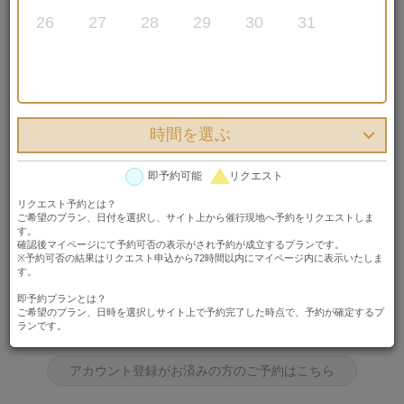
26
27
28
29
30
31
クリエイティブスタジオ（本島・宮古島）
フォト
日程を選び、はじめての方は「アカウント登録してプランを予約する」ボタ
時間を選ぶ
ンを、アカウント登録済みの方は「アカウント登録がお済みの方のご予約は
こちら」ボタンを押してください。
即予約可能
リクエスト
日程を選ぶ
リクエスト予約とは？

ご希望のプラン、日付を選択し、サイト上から催行現地へ予約をリクエストしま
2026年07月11日 00時00分
す。
確認後マイページにて予約可否の表示がされ予約が成立するプランです。
※予約可否の結果はリクエスト申込から72時間以内にマイページ内に表示いたしま
す。
はじめての方はこちら
即予約プランとは？
ご希望のプラン、日時を選択しサイト上で予約完了した時点で、予約が確定するプ
ランです。