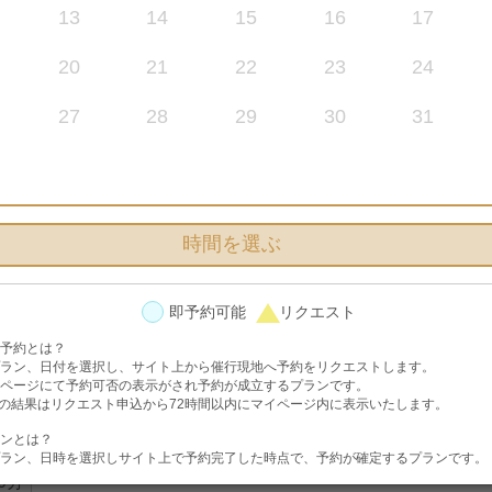
13
14
15
16
17
選択中のプラン
20
21
22
23
24
27
28
29
30
31
〔2026.5-9月対象〕会食付き アクアグレイス･チャペル&
現地レンタル
時間を選ぶ
即予約可能
リクエスト
予約とは？
ラン、日付を選択し、サイト上から催行現地へ予約をリクエストします。
アカウント登録してプランを予約する」ボタンを、アカウント登録済み
ページにて予約可否の表示がされ予約が成立するプランです。
を押してください。
の結果はリクエスト申込から72時間以内にマイページ内に表示いたします。
ンとは？
ラン、日時を選択しサイト上で予約完了した時点で、予約が確定するプランです。
00分