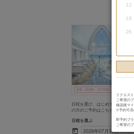
12
19
26
本島（読谷村・古宇利島）
フォト
リクエスト
ご希望のプ
日程を選び、はじめての方は「
確認後マイ
の方のご予約はこちら」ボタン
※予約可否
即予約プラ
日程を選ぶ
ご希望のプ

2026年07月11日 00時