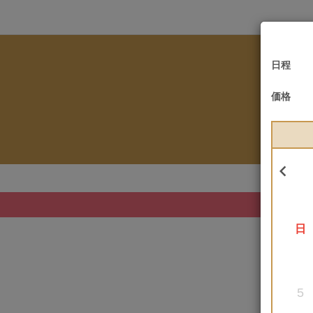
日程
価格

日
5