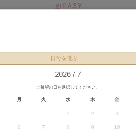
RESERVATION
プランお申込み
日付を選ぶ
2026 / 7
ご希望の日を選択してください。
まだお申込みは確定していません
月
火
水
木
金
1
2
3
6
7
8
9
10