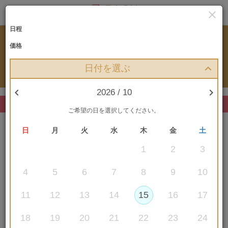

日程
RESERVATION
価格
プランお申込み
日付を選ぶ


2026 / 10
まだお申込みは確定していません
ご希望の日を選択してください。
日
月
火
水
木
金
土
1
2
3
4
5
6
7
8
9
10
選択中のプラン
11
12
13
14
15
16
17
〔2026.10-12月対象〕古宇利島 空と海
の教会／チャペル＆ビーチフォトプラ
18
19
20
21
22
23
24
ン（平日）※出発前レンタル