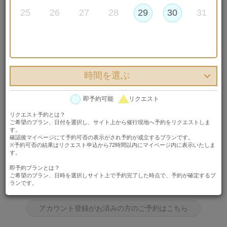
25
26
27
28
29
30
31
本島（読谷村・古宇利島）
フォト
日程を選び、はじめての方は「アカウント登録してプランを予約する」ボタ
時間を選ぶ
ンを、アカウント登録済みの方は「アカウント登録がお済みの方のご予約は
こちら」ボタンを押してください。
即予約可能
リクエスト
日程を選ぶ
リクエスト予約とは？

ご希望のプラン、日付を選択し、サイト上から催行現地へ予約をリクエストしま
2026年10月01日 00時00分
す。
確認後マイページにて予約可否の表示がされ予約が成立するプランです。
※予約可否の結果はリクエスト申込から72時間以内にマイページ内に表示いたしま
す。
はじめての方はこちら
即予約プランとは？
ご希望のプラン、日時を選択しサイト上で予約完了した時点で、予約が確定するプ
ランです。