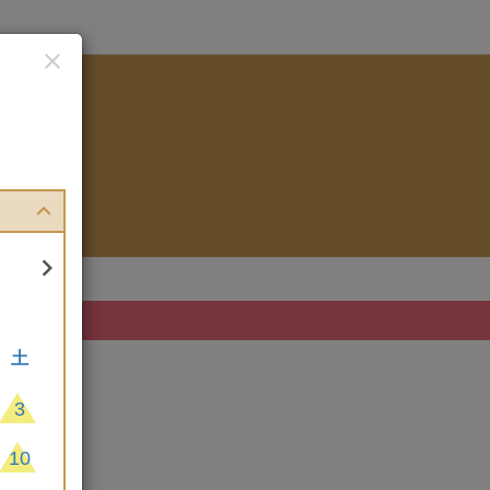


土
3
10