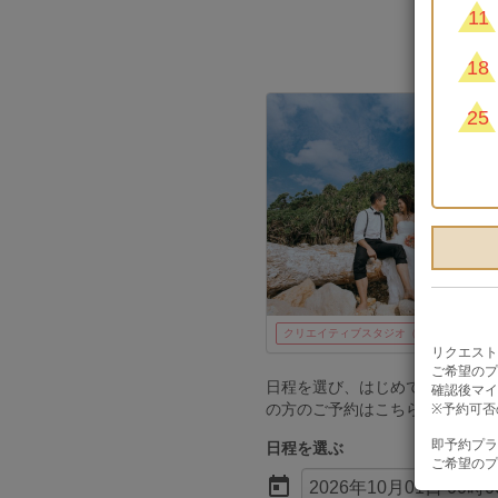
11
18
25
クリエイティブスタジオ（本島・宮古島）
リクエスト
ご希望のプ
日程を選び、はじめての方は「
確認後マイ
の方のご予約はこちら」ボタン
※予約可否
即予約プラ
日程を選ぶ
ご希望のプ

2026年10月01日 00時