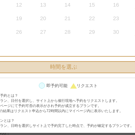
12
13
14
15
16
選択中のプラン
19
20
21
22
23
26
27
28
29
30
〔2026.10-12月対象〕宮古島デイタイムビーチ＋サンセッ
現地レンタル
時間を選ぶ
即予約可能
リクエスト
フォト
予約とは？
ラン、日付を選択し、サイト上から催行現地へ予約をリクエストします。
アカウント登録してプランを予約する」ボタンを、アカウント登録済み
ページにて予約可否の表示がされ予約が成立するプランです。
を押してください。
の結果はリクエスト申込から72時間以内にマイページ内に表示いたします。
ンとは？
ラン、日時を選択しサイト上で予約完了した時点で、予約が確定するプランです。
00分