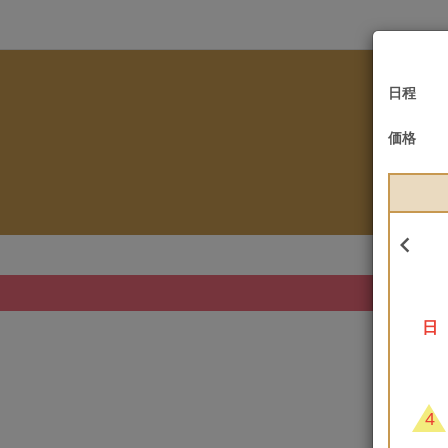
日程
価格

日
4