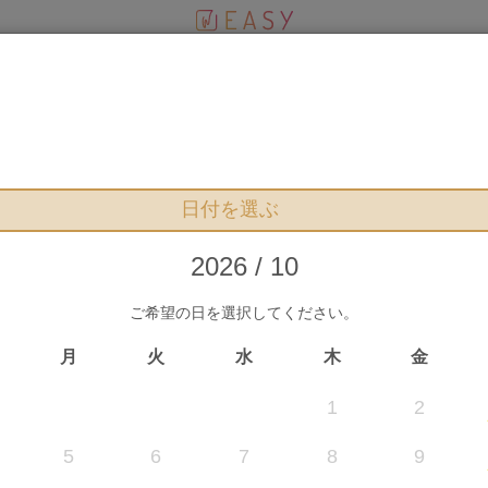
RESERVATION
プランお申込み
日付を選ぶ
2026 / 10
ご希望の日を選択してください。
まだお申込みは確定していません
月
火
水
木
金
1
2
5
6
7
8
9