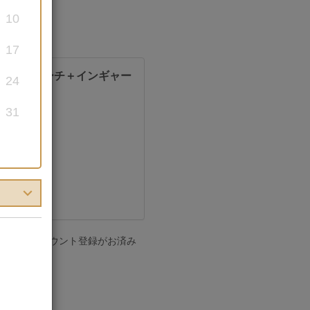
10
17
ンダチャペル＋ビーチ＋インギャー
24
レンタル
31
の方は「アカウント登録がお済み