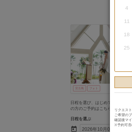
4
11
18
25
宮古島
フォト
日程を選び、はじめての方は「
の方のご予約はこちら」ボタン
リクエスト
ご希望のプ
日程を選ぶ
確認後マイ
※予約可否

2026年10月01日 00時