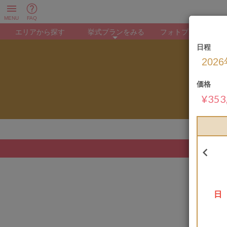
MENU
FAQ
エリアから探す
挙式プランをみる
フォトプランをみる
日程
▶ ハワイ
▶ グアム
▶ バリ
▶ オーストラリア
▶ ヨーロッパ
▶ 沖縄
▶ 北海道
▶ ハワイ
▶ グアム
▶ バリ
▶ モルディブ
▶ オーストラリア
▶ タヒチ
▶ ヨーロッパ
▶ 沖縄
▶ 北海道
▶ 京都
202
価格
¥353

日