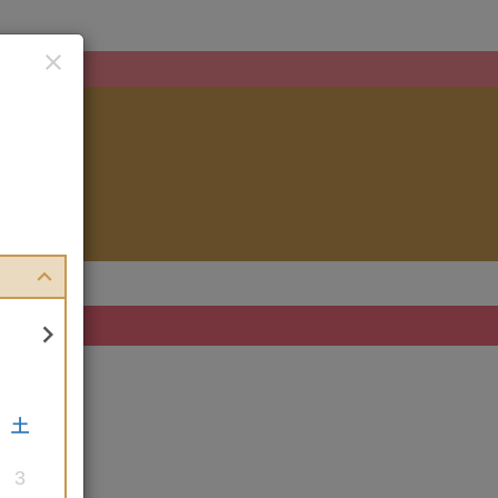


土
3