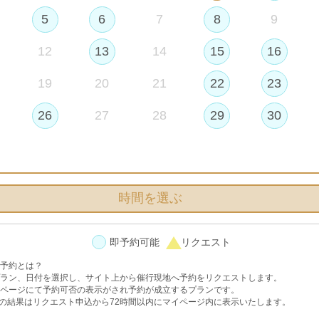
5
6
7
8
9
選択中のプラン
12
13
14
15
16
〔2026.10-12月対象〕【LA-VIE FACTORY】アラマ
19
20
21
22
23
マリンガーデンフォトプラン(平日・他ホテル宿泊)※出発前
26
27
28
29
30
時間を選ぶ
即予約可能
リクエスト
アカウント登録してプランを予約する」ボタンを、アカウント登録済み
を押してください。
予約とは？
ラン、日付を選択し、サイト上から催行現地へ予約をリクエストします。
ページにて予約可否の表示がされ予約が成立するプランです。
の結果はリクエスト申込から72時間以内にマイページ内に表示いたします。
00分