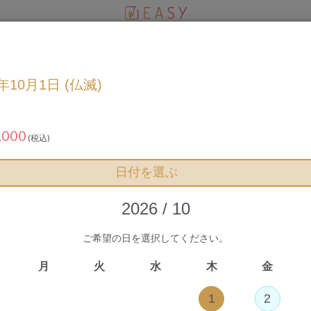
衣裳の選び方
RESERVATION
6年10月1日 (仏滅)
プランお申込み
,000
(税込)
日付を選ぶ
まだお申込みは確定していません
2026 / 10
ご希望の日を選択してください。
月
火
水
木
金
1
2