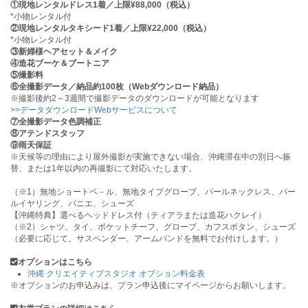
①現地レンタルドレス1着／上限¥88,000（税込）
*小物レンタル付
②現地レンタルタキシード1着／上限¥22,000（税込）
*小物レンタル付
③新婦様ヘアセット＆メイク
④造花ブーケ＆ブートニア
⑤撮影料
⑥全撮影データ／納品約100枚（Webダウンロード納品）
※撮影後約2～3週間で撮影データのダウンロードが可能となります
>>データダウンロードWebサービスについて
⑦全撮影データ色調補正
⑧アテンドスタッフ
⑨雨天保証
※天候等の理由により屋外撮影が実施できない場合、沖縄滞在中の別日へ振
替、または1年以内の再撮影にて対応いたします。
（※1）無地ショートベ－ル、無地タイプグローブ、パールネックレス、パー
ルイヤリング、パニエ、シューズ
【沖縄特典】選べるヘッドドレス付（ティアラまたは造花ハクレイ）
（※2）シャツ、タイ、ポケットチーフ、グローブ、カフスボタン、シューズ
（必要に応じて、サスペンダー、アームバンドを無料でお付けします。）
オプションはこちら
沖縄 クリエイティブスタジオ オプション料金表
※オプションのお申込みは、プラン申込後にマイページからお願いします。