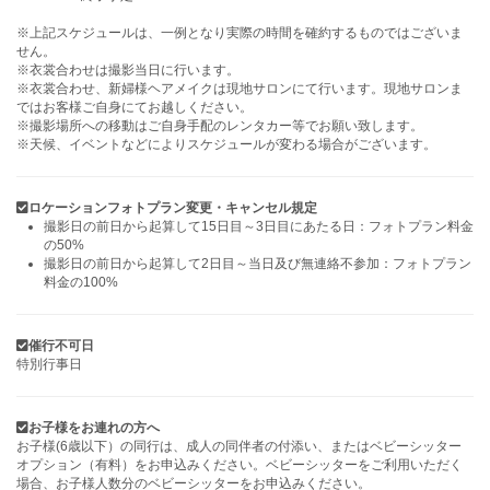
※上記スケジュールは、一例となり実際の時間を確約するものではございま
せん。
※衣裳合わせは撮影当日に行います。
※衣裳合わせ、新婦様ヘアメイクは現地サロンにて行います。現地サロンま
ではお客様ご自身にてお越しください。
※撮影場所への移動はご自身手配のレンタカー等でお願い致します。
※天候、イベントなどによりスケジュールが変わる場合がございます。
ロケーションフォトプラン変更・キャンセル規定
撮影日の前日から起算して15日目～3日目にあたる日：フォトプラン料金
の50%
撮影日の前日から起算して2日目～当日及び無連絡不参加：フォトプラン
料金の100%
催行不可日
特別行事日
お子様をお連れの方へ
お子様(6歳以下）の同行は、成人の同伴者の付添い、またはベビーシッター
オプション（有料）をお申込みください。ベビーシッターをご利用いただく
場合、お子様人数分のベビーシッターをお申込みください。