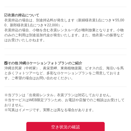
衣裳の持込について
衣裳持込の場合は、別途持込料が発生します（新婦様衣裳1点につき￥55,00
0、新郎様衣裳1点につき￥22,000）。
衣裳持込の場合、小物を含む衣裳レンタル一式が権利放棄となります。小物
のみのご利用は別途追加代金が発生いたします。また、他衣裳への振替など
はお受けいたしかねます。
その他 沖縄ロケーションフォトプランのご紹介
沖縄古民家（中村家）、眞栄里岬、東南植物楽園、ビオスの丘、海沿いを馬
と歩くフォトツアーなど、多彩なロケーションプランをご用意しておりま
す。ご希望の場合はお問い合わせください。
※当プランは「出発前レンタル」衣裳プランは対応しておりません。
※当サービスはWEB限定プランため、お電話や店舗でのご相談はお受けして
おりません。
※写真はイメージです。実際とは異なる場合があります。
空き状況の確認