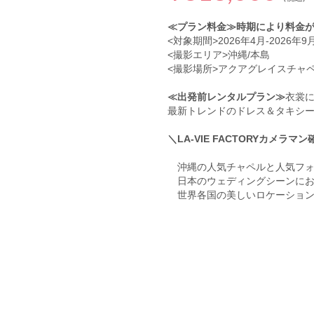
≪プラン料金≫時期により料金
<対象期間>2026年4月-2026年
<撮影エリア>沖縄/本島
<撮影場所>アクアグレイスチャペ
≪出発前レンタルプラン≫
衣裳
最新トレンドのドレス＆タキシ
＼LA-VIE FACTORYカメラマ
沖縄の人気チャペルと人気フォ
日本のウェディングシーンにおいて
世界各国の美しいロケーション