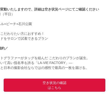
が変動いたしますので、詳細は空き状況ページにてご確認ください
9月（平日）
ル+ビーチ+石川公園
にこだわりたい方におすすめ！
ードをサロンで試着できるプラン
ン確約／
トグラファーがタッグを組んだ こだわりのプランが誕生。
高い指名率を誇る「LA-VIE FACTORY」―
と日本の撮影会社ならではの感性で最高の一枚を届ける。
空き状況の確認
はこちら