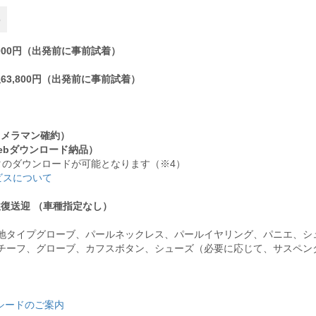
の
000円（出発前に事前試着）
3,800円（出発前に事前試着）
カメラマン確約）
ebダウンロード納品）
タのダウンロードが可能となります（※4）
ビスについて
復送迎 （車種指定なし）
地タイプグローブ、パールネックレス、パールイヤリング、パニエ、シ
チーフ、グローブ、カフスボタン、シューズ（必要に応じて、サスペン
シードのご案内