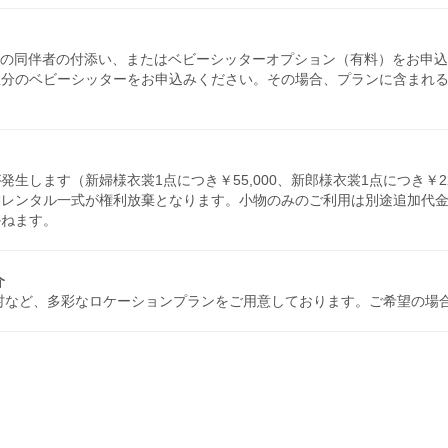
人の同伴者の付添い、またはベビーシッターオプション（有料）をお申
数分のベビーシッターをお申込みください。その場合、プランに含まれ
生します（新婦様衣裳1点につき￥55,000、新郎様衣裳1点につき￥22
裳レンタル一式が権利放棄となります。小物のみのご利用は別途追加代
かねます。
介
村など、多彩なロケーションプランをご用意しております。ご希望の場