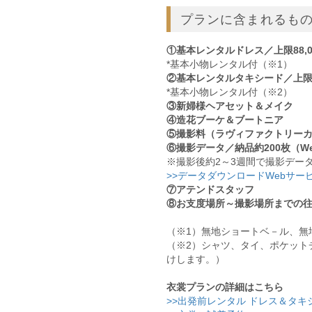
プランに含まれるも
①基本レンタルドレス／上限88,
*基本小物レンタル付（※1）
②基本レンタルタキシード／上限6
*基本小物レンタル付（※2）
③新婦様ヘアセット＆メイク
④造花ブーケ＆ブートニア
⑤撮影料（ラヴィファクトリー
⑥撮影データ／納品約200枚（W
※撮影後約2～3週間で撮影デー
>>データダウンロードWebサー
⑦アテンドスタッフ
⑧お支度場所～撮影場所までの往
（※1）無地ショートベ－ル、無
（※2）シャツ、タイ、ポケット
けします。）
衣裳プランの詳細はこちら
>>出発前レンタル ドレス＆タキ