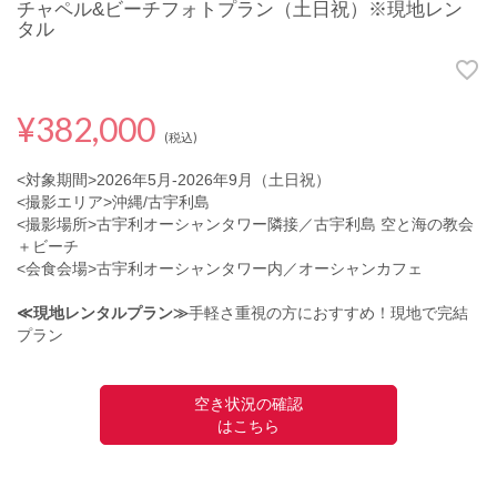
チャペル&ビーチフォトプラン（土日祝）※現地レン
タル
¥382,000
(税込)
<対象期間>2026年5月-2026年9月（土日祝）
<撮影エリア>沖縄/古宇利島
<撮影場所>古宇利オーシャンタワー隣接／古宇利島 空と海の教会
＋ビーチ
<会食会場>古宇利オーシャンタワー内／オーシャンカフェ
≪現地レンタルプラン≫
手軽さ重視の方におすすめ！現地で完結
プラン
空き状況の確認
はこちら