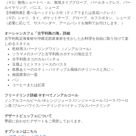
（※1）無地ショートベ－ル、無地タイプグローブ、パールネックレス、パー
ルイヤリング、パニエ、シューズ
【沖縄特典】選べるヘッドドレス付（ティアラまたは造花ハクレイ）
（※2）シャツ、タイ、ポケットチーフ、グローブ、カフスボタン、シューズ
（必要に応じて、サスペンダー、アームバンドを無料でお付けします。）
オーシャンカフェ「古宇利島の海」詳細
古宇利島近海食材や沖縄北部産食材を生かしたお料理を自由に取り分けて楽
しめるスタイル
乾杯用スパークリングワイン （ノンアルコール）
ソラマメのスープと古宇利島カボチャの泡仕立て
古宇利島タコのカルパッチョ
豆腐ようとトマトソースのパスタ
島豚あぐーのロティ～パイナップル風味のチリソースと共に～
南国果実の一皿
パン
コーヒーまたは紅茶
フリードリンク詳細 ※すべてノンアルコール
ノンアルコールビール /オレンジジュース /ジンジャーエール /コーラ /ウーロ
ン茶 /ブルーハワイスパークリング /パイナップルスパークリング
デザートビュッフェについて
季節に合わせたデザートをご用意しております。
オプションはこちら