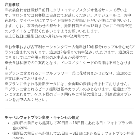
注意事項
※衣裳合わせは撮影日前日にクリエイティブスタジオ北谷サロンで行いま
す。サロンまではお客様ご自身にてお越しください。スケジュールは、お申
込み後、マイページにてフライト情報をご登録いただいた後にご案内いたし
ます。なお、衣裳合わせの都合上、撮影日前日の≪13時まで≫にご到着予定
のフライトをご手配くださいますようお願いいたします。
※土日祝日は撮影日の3か月前からお申込可能です。
※お食事および古宇利オーシャンタワー入館料は10名様分(カップル含む)がプ
ランに含まれております。追加は2名様までお申込みいただけます。追加分に
つきましてはご利用人数分のお申込みが必要です。
※会食は私服でのご案内となり、ドレス／タキシードの着用は不可となりま
す。
※プランに含まれるテーブルフラワー一式は花材おまかせとなり、追加のご
注文は承っておりません。
※プランに含まれる撮影データには、会食時の撮影は含まれておりません。
※プランに含まれるビーチ撮影は基本カップルのみとなります。送迎はプラ
ンに含まれます。​ゲスト様のビーチ同行をご希望の場合は、別途送迎オプシ
ョンをお申込みください。
チャペルフォトプラン変更・キャンセル規定
撮影日の前日から起算して30日目～16日目にあたる日：フォトプラン料
金の20%
撮影日の前日から起算して15日目～3日目にあたる日：フォトプラン料金
の50%