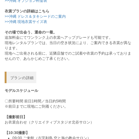
>>沖縄 オプション料金表
衣裳プランの詳細はこちら
>>沖縄 ドレス＆タキシードのご案内
>>沖縄 現地衣裳サイズ表
その場で出会う、運命の一着。
追加料金にてワンランク上の衣裳へアップグレードも可能です。
現地レンタルプランでは、当日の空き状況により、ご案内できる衣裳が異な
ります。
現地へご出発される前に、近隣店舗でのご試着や衣裳の予約は承っておりま
せんので、あらかじめご了承ください。
プランの詳細
モデルスケジュール
〇所要時間 前日1時間／当日約5時間
※前日までに現地にご到着ください。
【撮影前日】
お衣裳合わせ（クリエイティブスタジオ北谷サロン）
【10:30撮影】
09:00 ご来館（古宇利島 空と海の教会サロン）