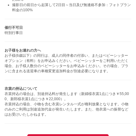
撮影日の前日から起算して2日目～当日及び無連絡不参加：フォトプラン
料金の100%
催行不可日
特別行事日
お子様をお連れの方へ
お子様(6歳以下）の同行は、成人の同伴者の付添い、またはベビーシッター
オプション（有料）をお申込みください。ベビーシッターをご利用いただく
場合、お子様人数分のベビーシッターをお申込みください。その場合、プラ
ンに含まれる送迎車の車種変更追加料金が別途必要になります。
衣裳の持込について
衣裳持込の場合は、別途持込料が発生します（新婦様衣裳1点につき￥55,00
0、新郎様衣裳1点につき￥22,000）。
衣裳持込の場合、小物を含む衣裳レンタル一式が権利放棄となります。小物
のみのご利用は別途追加代金が発生いたします。また、他衣裳への振替など
はお受けいたしかねます。