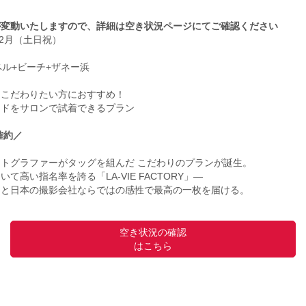
が変動いたしますので、詳細は空き状況ページにてご確認ください
年12月（土日祝）
ル+ビーチ+ザネー浜
にこだわりたい方におすすめ！
ードをサロンで試着できるプラン
ン確約／
トグラファーがタッグを組んだ こだわりのプランが誕生。
高い指名率を誇る「LA-VIE FACTORY」―
と日本の撮影会社ならではの感性で最高の一枚を届ける。
空き状況の確認
はこちら