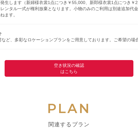
生します（新婦様衣裳1点につき￥55,000、新郎様衣裳1点につき￥22
裳レンタル一式が権利放棄となります。小物のみのご利用は別途追加代
かねます。
介
村など、多彩なロケーションプランをご用意しております。ご希望の場
空き状況の確認
はこちら
PLAN
関連するプラン