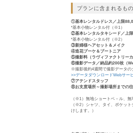
プランに含まれるも
①基本レンタルドレス／上限88,
*基本小物レンタル付（※1）
②基本レンタルタキシード／上限6
*基本小物レンタル付（※2）
③新婦様ヘアセット＆メイク
④造花ブーケ＆ブートニア
⑤撮影料（ラヴィファクトリー
⑥撮影データ／納品約200枚（W
※撮影後約4週間で撮影データの
>>データダウンロードWebサー
⑦アテンドスタッフ
⑧お支度場所～撮影場所までの往復
（※1）無地ショートベ－ル、無
（※2）シャツ、タイ、ポケット
けします。）