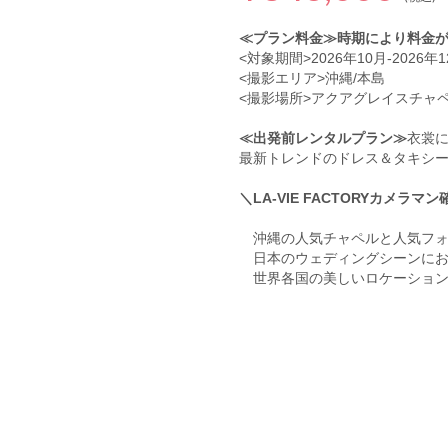
≪プラン料金≫時期により料金
<対象期間>2026年10月-2026
<撮影エリア>沖縄/本島
<撮影場所>アクアグレイスチャペ
≪出発前レンタルプラン≫
衣裳
最新トレンドのドレス＆タキシ
＼LA-VIE FACTORYカメラマ
沖縄の人気チャペルと人気フォ
日本のウェディングシーンにおいて
世界各国の美しいロケーション