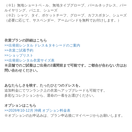
（※1）無地ショートベ－ル、無地タイプグローブ、パールネックレス、パー
ルイヤリング、パニエ、シューズ
（※2）シャツ、タイ、ポケットチーフ、グローブ、カフスボタン、シューズ
（必要に応じて、サスペンダー、アームバンドを無料でお付けします。）
衣裳プランの詳細はこちら
>>出発前レンタル ドレス＆タキシードのご案内
>>衣裳ご試着予約
>>ショップリスト
>>出発前レンタル衣裳サイズ表
※店舗でのご試着はご出発の3週間前まで可能です。ご都合が合わない方はお
問い合わせください。
あなたらしさを映す、たったひとつのドレスを。
追加料金にてワンランク上の衣裳へアップグレードも可能です。
多彩なコレクションから、運命の一着をお選びください。
オプションはこちら
>>2026年10-12月 沖縄 オプション料金表
※オプションのお申込みは、プラン申込後にマイページからお願いします。