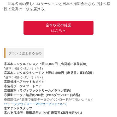
世界各国の美しいロケーションと日本の撮影会社ならではの感
性で最高の一枚を届ける。
空き状況の確認
はこちら
プランに含まれるもの
①基本レンタルドレス／上限88,000円（出発前に事前試着）
*基本小物レンタル付（※1）
②基本レンタルタキシード／上限63,800円（出発前に事前試着）
*基本小物レンタル付（※2）
③新婦様ヘアセット＆メイク
④造花ブーケ＆ブートニア
⑤撮影料（ラヴィファクトリーカメラマン確約）
⑥撮影データ／納品約200枚（Webダウンロード納品）
※撮影後約4週間で撮影データのダウンロードが可能となります
>>データダウンロードWebサービスについて
⑦アテンドスタッフ
⑧お支度場所～撮影場所までの往復送迎 (車種指定なし)