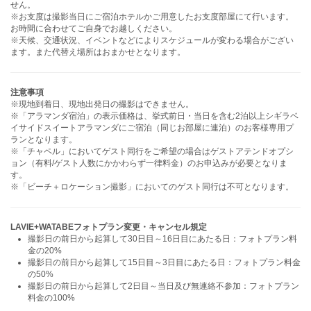
せん。
※お支度は撮影当日にご宿泊ホテルかご用意したお支度部屋にて行います。
お時間に合わせてご自身でお越しください。
※天候、交通状況、イベントなどによりスケジュールが変わる場合がござい
ます。また代替え場所はおまかせとなります。
注意事項
※現地到着日、現地出発日の撮影はできません。
※「アラマンダ宿泊」の表示価格は、挙式前日・当日を含む2泊以上シギラベ
イサイドスイートアラマンダにご宿泊（同じお部屋に連泊）のお客様専用プ
ランとなります。
※「チャペル」においてゲスト同行をご希望の場合はゲストアテンドオプシ
ョン（有料/ゲスト人数にかかわらず一律料金）のお申込みが必要となりま
す。
※「ビーチ＋ロケーション撮影」においてのゲスト同行は不可となります。
LAVIE+WATABEフォトプラン変更・キャンセル規定
撮影日の前日から起算して30日目～16日目にあたる日：フォトプラン料
金の20%
撮影日の前日から起算して15日目～3日目にあたる日：フォトプラン料金
の50%
撮影日の前日から起算して2日目～当日及び無連絡不参加：フォトプラン
料金の100%