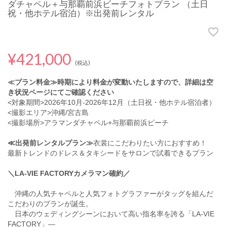
ダチャペル＋与那覇前浜ビーチフォトプラン （土日
祝・他ホテル宿泊）※出発前レンタル
¥421,000
(税込)
≪プラン料金≫時期により料金が変動いたしますので、詳細は空
き状況ページにてご確認ください
<対象期間>2026年10月-2026年12月（土日祝・他ホテル宿泊者）
<撮影エリア>沖縄/宮古島
<撮影場所>アラマンダチャペル+与那覇前浜ビーチ
≪出発前レンタルプラン≫
衣裳にこだわりたい方におすすめ！
最新トレンドのドレス＆タキシードをサロンで試着できるプラン
＼LA-VIE FACTORYカメラマン確約／
沖縄の人気チャペルと人気フォトグラファーがタッグを組んだ
こだわりのプランが誕生。
日本のウェディングシーンにおいて高い指名率を誇る「LA-VIE
FACTORY」―