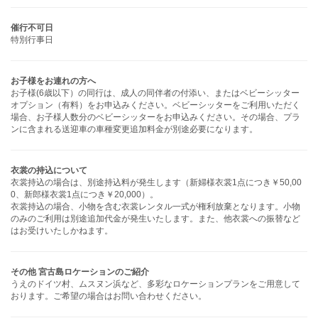
催行不可日
特別行事日
お子様をお連れの方へ
お子様(6歳以下）の同行は、成人の同伴者の付添い、またはベビーシッター
オプション（有料）をお申込みください。ベビーシッターをご利用いただく
場合、お子様人数分のベビーシッターをお申込みください。その場合、プラ
ンに含まれる送迎車の車種変更追加料金が別途必要になります。
衣裳の持込について
衣裳持込の場合は、別途持込料が発生します（新婦様衣裳1点につき￥50,00
0、新郎様衣裳1点につき￥20,000）。
衣裳持込の場合、小物を含む衣裳レンタル一式が権利放棄となります。小物
のみのご利用は別途追加代金が発生いたします。また、他衣裳への振替など
はお受けいたしかねます。
その他 宮古島ロケーションのご紹介
うえのドイツ村、ムスヌン浜など、多彩なロケーションプランをご用意して
おります。ご希望の場合はお問い合わせください。