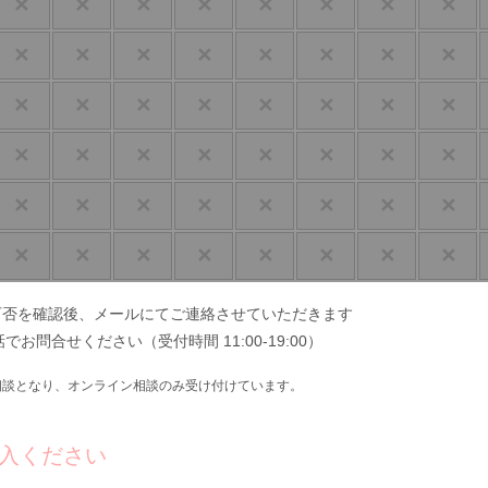
✕
✕
✕
✕
✕
✕
✕
✕
✕
✕
✕
✕
✕
✕
✕
✕
✕
✕
✕
✕
✕
✕
✕
✕
✕
✕
✕
✕
✕
✕
✕
✕
✕
✕
✕
✕
✕
✕
✕
✕
✕
✕
✕
✕
✕
✕
✕
✕
可否を確認後、メールにてご連絡させていただきます
でお問合せください（受付時間 11:00-19:00）
ク相談となり、オンライン相談のみ受け付けています。
入ください