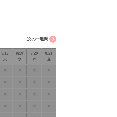
次の一週間
8/18
8/19
8/20
8/21
火
水
木
金
✕
✕
✕
✕
✕
✕
✕
✕
✕
✕
✕
✕
✕
✕
✕
✕