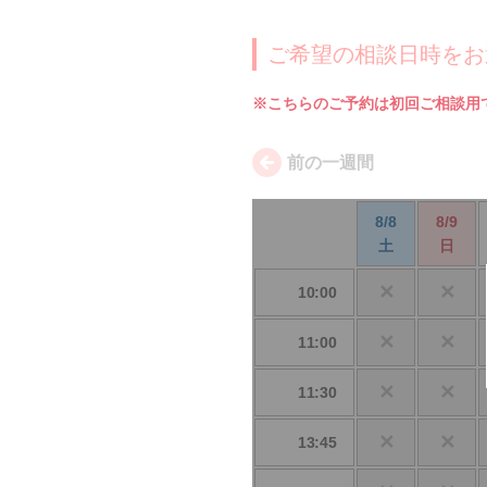
ご希望の相談日時をお
※こちらのご予約は初回ご相談用です
前の一週間
8/8
8/9
土
日
✕
✕
10:00
✕
✕
11:00
✕
✕
11:30
✕
✕
13:45