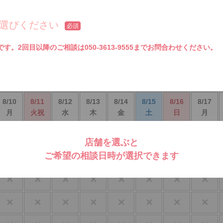
選びください
必須
。2回目以降のご相談は050-3613-9555までお問合わせください。
8/10
8/11
8/12
8/13
8/14
8/15
8/16
8/17
月
火祝
水
木
金
土
日
月
✕
✕
✕
✕
✕
✕
✕
✕
店舗を選ぶと
ご希望の相談日時が選択できます
✕
✕
✕
✕
✕
✕
✕
✕
✕
✕
✕
✕
✕
✕
✕
✕
✕
✕
✕
✕
✕
✕
✕
✕