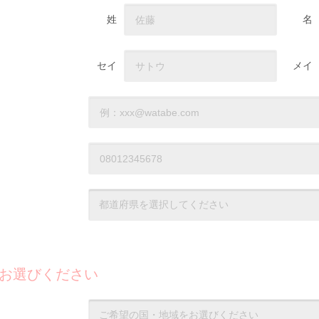
姓
名
セイ
メイ
お選びください