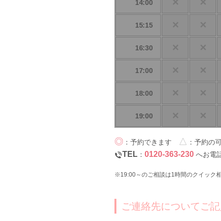
✕
✕
14:00
✕
✕
15:15
✕
✕
16:30
✕
✕
17:00
✕
✕
18:00
✕
✕
19:00
◎
△
：予約できます
：予約の
TEL
0120-363-230
：
へお電話
※19:00～のご相談は1時間のクイッ
ご連絡先についてご記