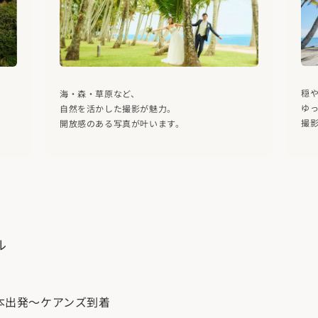
穏
海・森・草原など、
ゆ
自然を活かした撮影が魅力。
撮
開放感のある写真が叶います。
ル
本出発～ケアンズ到着