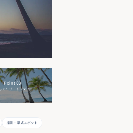
Point 03
しのリゾートステイ
撮影・挙式スポット