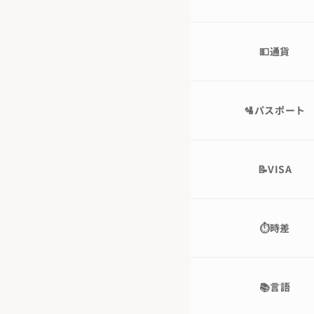
💵通貨
🛂パスポート
📝VISA
⏱時差
📚言語