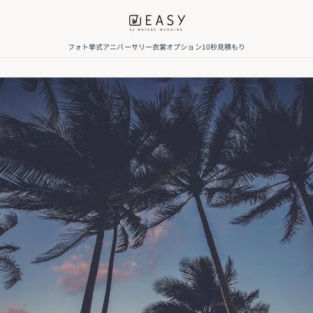
フォト
挙式
アニバーサリー
衣裳
オプション
10秒見積もり
リアエリアガイド｜フォトウ