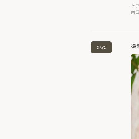
ケ
南
撮
DAY2