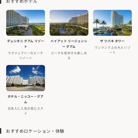
おすすめホテル
デュシタニ グアム リゾー
ハイアット リージェンシ
ザ ツバキ タワー
ト
ー グアム
ワンランク上の大人リゾ
ート
ラグジュアリーなビーチ
ビーチも街歩きも楽しめ
リゾート
る
ホテル・ニッコー・グア
ム
日本人に人気の安心ステ
イ
おすすめロケーション・体験