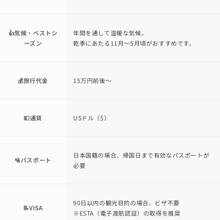
👍気候・ベストシ
年間を通して温暖な気候。
ーズン
乾季にあたる11月～5月頃がおすすめです。
💰旅行代金
15万円前後～
💵通貨
USドル（$）
日本国籍の場合、帰国日まで有効なパスポートが
🛂パスポート
必要
90日以内の観光目的の場合、ビザ不要
📝VISA
※ESTA（電子渡航認証）の取得を推奨