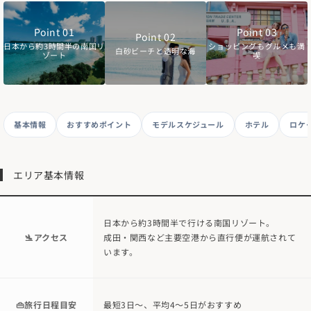
GUAM
Point 01
Point 03
Point 02
日本から約3時間半の南国リ
ショッピングもグルメも満
白砂ビーチと透明な海
ゾート
喫
基本情報
おすすめポイント
モデルスケジュール
ホテル
ロケ
エリア基本情報
日本から約3時間半で行ける南国リゾート。
🛬アクセス
成田・関西など主要空港から直行便が運航されて
います。
👜旅行日程目安
最短3日～、平均4～5日がおすすめ