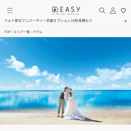
コンテンツに進む
マイページ
お気に入
»
フォト
挙式
アニバーサリー
衣裳
オプション
10秒見積もり
TOP
＞
エリア一覧
＞
グアム
グアムエリアガイド｜フォトウェディ