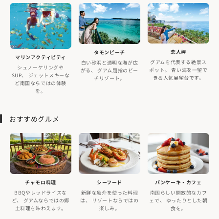
恋人岬
タモンビーチ
マリンアクティビティ
グアムを代表する絶景ス
白い砂浜と透明な海が広
シュノーケリングや
ポット。 青い海を一望で
がる、 グアム屈指のビー
SUP、 ジェットスキーな
きる人気展望台です。
チリゾート。
ど南国ならではの体験
を。
おすすめグルメ
チャモロ料理
シーフード
パンケーキ・カフェ
BBQやレッドライスな
新鮮な魚介を使った料理
南国らしい開放的なカフ
ど、 グアムならではの郷
は、 リゾートならではの
ェで、 ゆったりとした朝
土料理を味わえます。
楽しみ。
食を。