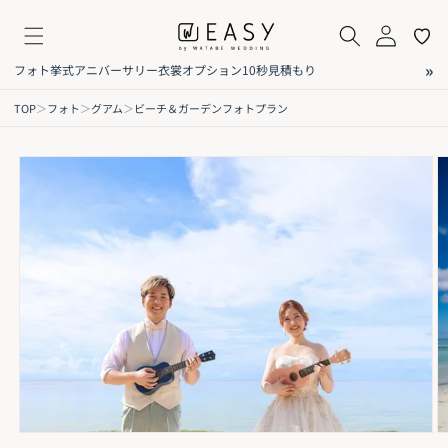
コンテ
イ
気
ンツに
ペ
に
進む
ー
入
»
フォト
挙式
アニバーサリー
衣裳
オプション
10秒見積もり
ジ
り
出発前レンタル衣裳プラン
TOP
＞
フォト
＞
グアム
＞
ビーチ＆ガーデンフォトプラン
商品詳細
オプション
レビュー
ご利用方法
FAQ
現地を熟知した衣裳コーディネーターと相談して、出発前に衣裳を
商品情
セレクトできる衣裳プラン。
報にス
小物やヘアアレンジなどトータルコーディネートもイメージしやす
キップ
く、当日まで安心してお過ごしいただけます。
✨ポイント
①出発前に試着&予約
②日本でサイズ合わせした衣裳を持ち運ぶ安心感
③トータルコーディネート
現地レンタル衣裳プラン
現地サロンにてコーディネーターがお好みやイメージをお伺いし、