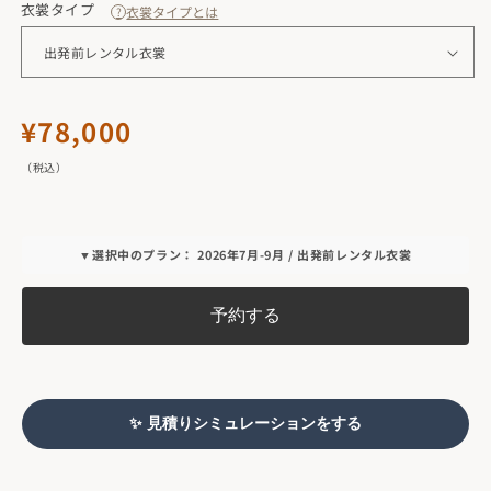
衣裳タイプ
衣裳タイプとは
?
通
¥78,000
常
（税込）
価
格
▼選択中のプラン： 2026年7月-9月 / 出発前レンタル衣裳
予約する
✨ 見積りシミュレーションをする