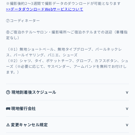
※撮影後約2～3週間で撮影データのダウンロードが可能となります
>>データダウンロードWebサービスについて
⑦コーディネーター
⑧ご宿泊ホテル～サロン・撮影場所～ご宿泊ホテルまでの送迎（車種指
定なし）
（※1）無地ショートベ－ル、無地タイプグローブ、パールネックレ
ス、パールイヤリング、パニエ、シューズ
（※2）シャツ、タイ、ポケットチーフ、グローブ、カフスボタン、シュ
ーズ（※必要に応じて、サスペンダー、アームバンドを無料でお付けし
ます。）
🕒 現地到着後スケジュール
🚌 現地催行会社
⚠️ 変更キャンセル規定