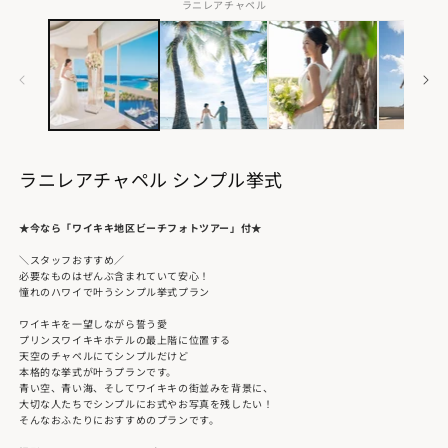
ご試着の上で衣裳をセレクトしていただく衣裳プラン。
ラニレアチャペル
お手軽さにこだわりたい方にぴったりです。
✨ポイント
①手ぶらでらくらく
②今の自分にあったものをセレクト
ラニレアチャペル シンプル挙式
★今なら「ワイキキ地区ビーチフォトツアー」付★
＼スタッフおすすめ／
必要なものはぜんぶ含まれていて安心！
憧れのハワイで叶うシンプル挙式プラン
ワイキキを一望しながら誓う愛
プリンスワイキキホテルの最上階に位置する
天空のチャペルにてシンプルだけど
本格的な挙式が叶うプランです。
青い空、青い海、そしてワイキキの街並みを背景に、
大切な人たちでシンプルにお式やお写真を残したい！
そんなおふたりにおすすめのプランです。