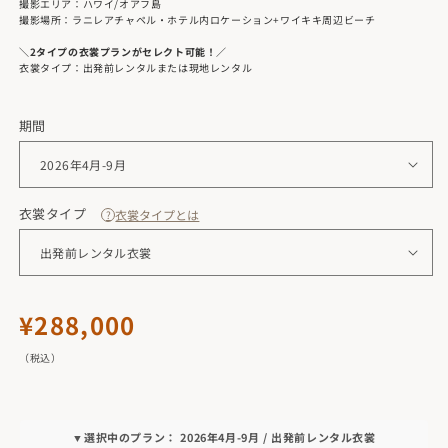
撮影エリア：ハワイ/オアフ島
撮影場所：ラニレアチャペル・ホテル内ロケーション+ワイキキ周辺ビーチ
＼2タイプの衣裳プランがセレクト可能！／
衣裳タイプ：出発前レンタルまたは現地レンタル
期間
衣裳タイプ
衣裳タイプとは
?
通
¥288,000
常
（税込）
価
格
▼選択中のプラン： 2026年4月-9月 / 出発前レンタル衣裳