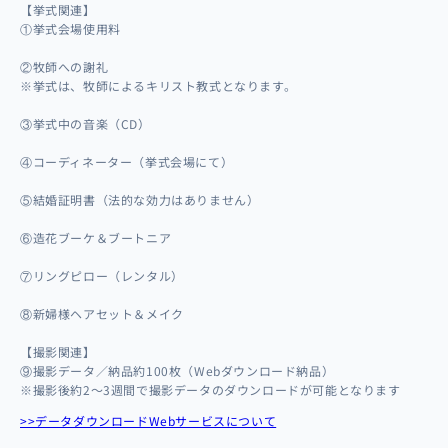
【挙式関連】
①挙式会場使用料
②牧師への謝礼
※挙式は、牧師によるキリスト教式となります。
③挙式中の音楽（CD）
④コーディネーター（挙式会場にて）
⑤結婚証明書（法的な効力はありません）
⑥造花ブーケ＆ブートニア
⑦リングピロー（レンタル）
⑧新婦様ヘアセット＆メイク
【撮影関連】
⑨撮影データ／納品約100枚（Webダウンロード納品）
※撮影後約2～3週間で撮影データのダウンロードが可能となります
>>データダウンロードWebサービスについて