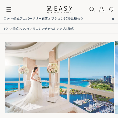
コンテ
イ
気
ンツに
ペ
に
進む
ー
入
»
フォト
挙式
アニバーサリー
衣裳
オプション
10秒見積もり
ジ
り
出発前レンタル衣裳プラン
TOP
＞
挙式
＞
ハワイ
＞
ラニレアチャペル シンプル挙式
商品詳細
オプション
レビュー
ご利用方法
FAQ
現地を熟知した衣裳コーディネーターと相談して、出発前に衣裳を
商品情
セレクトできる衣裳プラン。
報にス
小物やヘアアレンジなどトータルコーディネートもイメージしやす
キップ
く、当日まで安心してお過ごしいただけます。
✨ポイント
①出発前に試着&予約
②日本でサイズ合わせした衣裳を持ち運ぶ安心感
③トータルコーディネート
現地レンタル衣裳プラン
現地サロンにてコーディネーターがお好みやイメージをお伺いし、