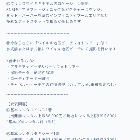
⑩プリンスワイキキホテル内ロケーション撮影
SNS映えするフォトジェニックなピクチャーラウンジ、
ヨット・ハーバーを望むインフィニティプールエリアなど
多彩なフォトスポットで撮影が楽しめます。
--------------------------------------------
⑪今ならさらに「ワイキキ地区ビーチフォトツアー」付！
挙式前または挙式後にワイキキ地区ビーチにて撮影を行います
<含まれるもの>
・アラモアナビーチ&パークフォトツアー
・撮影データ／納品約50枚
・コーディネーター同行
・チャペル～ビーチ間の往復送迎（カップル分/車種指定なし）
-------------------------------------------
【衣裳関連】
⑫基本レンタルドレス1着
〔出発前レンタル上限88,000円／現地レンタル上限US＄800〕
*基本小物レンタル付（※1）
⑬基本レンタルタキシード1着
〔出発前レンタル上限63,800円／現地レンタル上限US＄200〕