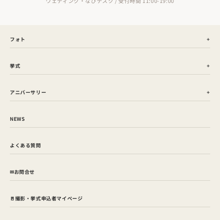
ウェディング・なびデスク / 受付時間 11:00-19:00
フォト
挙式
アニバーサリー
NEWS
よくある質問
✉お問合せ
🚪撮影・挙式申込者マイページ