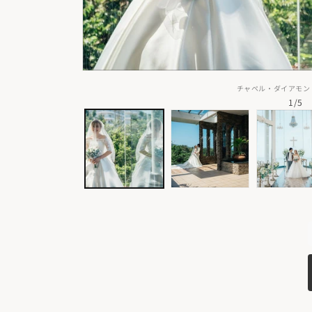
現地レンタル衣裳プラン
現地サロンにてコーディネーターがお好みやイメージをお伺いし、
裳をセレクトしていただく衣裳プラン。
チャペル・ダイアモン
お手軽さにこだわりたい方にぴったりです。
の
1
/
5
✨ポイント
①手ぶらでらくらく
②今の自分にあったものをセレクト