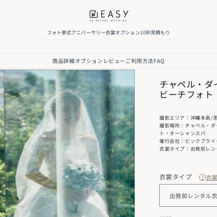
フォト
挙式
アニバーサリー
衣裳
オプション
10秒見積もり
商品詳細
オプション
レビュー
ご利用方法
FAQ
セレクトできる
チャペル・ダ
ビーチフォト
く、当日まで安
撮影エリア：沖縄本島/
撮影場所：チャペル・ダ
ト・オーシャンスパ
催行会社：ビックブライ
衣裳タイプ：出発前レン
衣裳タイプ
衣
?
返却が可能で