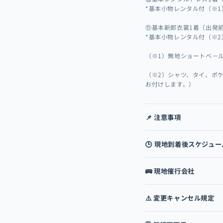
*基本小物レンタル付（※1
⑪基本新郎衣裳1着〔出発前
*基本小物レンタル付（※2
（※1）無地ショートベ－
（※2）シャツ、タイ、ポ
お付けします。）
📌 注意事項
🕒 現地到着後スケジュー
🚌 現地催行会社
⚠️ 変更キャンセル規定