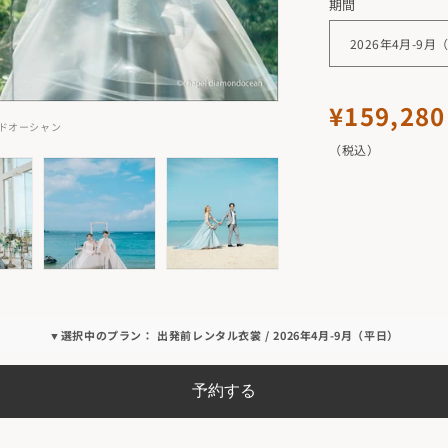
期間
ご試着の上で衣
通
¥159,280
ドオーシャン
常
（税込）
価
格
▼選択中のプラン： 出発前レンタル衣裳 / 2026年4月-9月（平日）
予約する