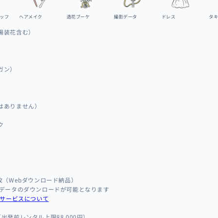
ッフ
ヘアメイク
造花ブーケ
撮影データ
ドレス
タ
場装花含む）
ガン）
はありません）
ク
枚（Webダウンロード納品）
影データのダウンロードが可能となります
bサービスについて
出発前レンタル上限88,000円〕