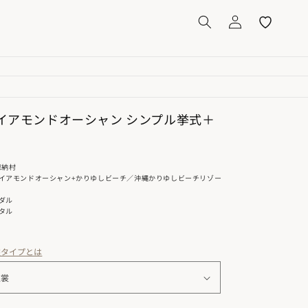
イ
気
ペ
に
ー
入
ジ
り
イアモンドオーシャン シンプル挙式＋
恩納村
イアモンドオーシャン+かりゆしビーチ／沖縄かりゆしビーチリゾー
ダル
タル
裳タイプとは