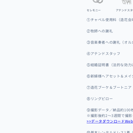
セレモニー
アテンドスタ
①チャペル使用料（造花会
②牧師への謝礼
③音楽奏者への謝礼（オル
④アテンドスタッフ
⑤結婚証明書（法的な効力
⑥新婦様ヘアセット＆メイ
⑦造花ブーケ＆ブートニア
⑧リングピロー
⑨撮影データ／納品約100
※撮影後約2～3週間で撮
>>データダウンロードWe
⑩基本レンタルドレス1着〔