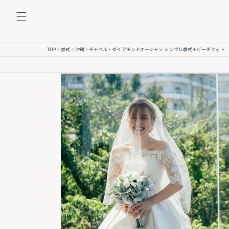
コンテ
ンツに
進む
TOP
＞
挙式
＞
沖縄
＞
チャペル・ダイアモンドオーシャン シンプル挙式＋ビーチフォト
出発前レンタル衣裳プラン
商品情
現地を熟知した衣裳コーディネーターと相談して、出発前に衣裳を
報にス
衣裳プラン。
キップ
小物やヘアアレンジなどトータルコーディネートもイメージしやす
心してお過ごしいただけます。
✨ポイント
①出発前に試着&予約
②日本でサイズ合わせした衣裳を持ち運ぶ安心感
③トータルコーディネート
※日本国内エリアでの挙式・フォトプランは、現地への配送&現地
す。