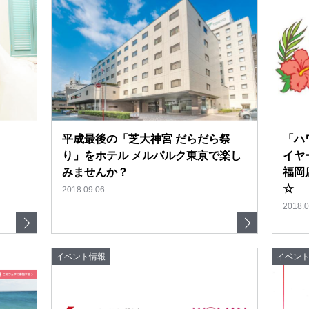
平成最後の「芝大神宮 だらだら祭
「ハ
り」をホテル メルパルク東京で楽し
イヤ
みませんか？
福岡
☆
2018.09.06
2018.0
イベント情報
イベン