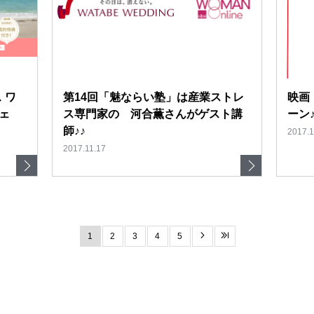
 ワ
第14回「魅ならい塾」は産業ストレ
映画
ェ
ス専門家の 河合薫さんがゲスト講
ーン
師♪♪
2017.1
2017.11.17
1
2
3
4
5