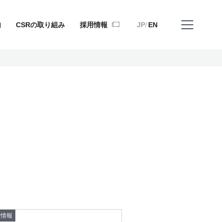
JP
EN
内
CSRの取り組み
採用情報
JP
EN
メニュー
メニュー
を閉じる
を開く
ト情報