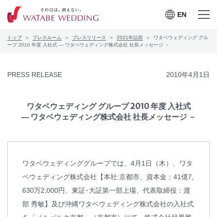
EN
EN
メニュー
メニュー
トップ
プレスルーム
プレスリリース
2021年以前
ワタベウェディング グル
を開く
を閉じる
プレスルーム
ープ 2010 年度 入社式 ― ワタベウェディング株式会社 社長メッセージ －
会社案内
PRESS RELEASE
2010年4月1日
CSRの取り組み
ワタベウェディング グループ 2010 年度 入社式
― ワタベウェディング株式会社 社長メッセージ －
お問合せ
ワタベウェディンググループでは、4月1日（木）、ワタ
ワタベウェディングサービ
採用情報
スサイト
ベウェディング株式会社【本社:京都市、資本金：41億7,
630万2,000円、東証･大証第一部上場、代表取締役：渡
部 秀敏】及び沖縄ワタベウェディング株式会社の入社式