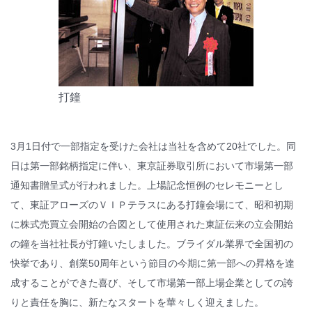
© WATABE WEDDING.
打鐘
3月1日付で一部指定を受けた会社は当社を含めて20社でした。同
日は第一部銘柄指定に伴い、東京証券取引所において市場第一部
通知書贈呈式が行われました。上場記念恒例のセレモニーとし
て、東証アローズのＶＩＰテラスにある打鐘会場にて、昭和初期
に株式売買立会開始の合図として使用された東証伝来の立会開始
の鐘を当社社長が打鐘いたしました。ブライダル業界で全国初の
快挙であり、創業50周年という節目の今期に第一部への昇格を達
成することができた喜び、そして市場第一部上場企業としての誇
りと責任を胸に、新たなスタートを華々しく迎えました。