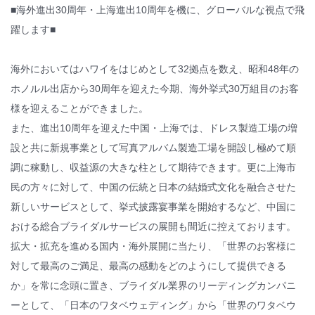
■海外進出30周年・上海進出10周年を機に、グローバルな視点で飛
躍します■
海外においてはハワイをはじめとして32拠点を数え、昭和48年の
ホノルル出店から30周年を迎えた今期、海外挙式30万組目のお客
様を迎えることができました。
また、進出10周年を迎えた中国・上海では、ドレス製造工場の増
設と共に新規事業として写真アルバム製造工場を開設し極めて順
調に稼動し、収益源の大きな柱として期待できます。更に上海市
民の方々に対して、中国の伝統と日本の結婚式文化を融合させた
新しいサービスとして、挙式披露宴事業を開始するなど、中国に
おける総合ブライダルサービスの展開も間近に控えております。
拡大・拡充を進める国内・海外展開に当たり、「世界のお客様に
対して最高のご満足、最高の感動をどのようにして提供できる
か」を常に念頭に置き、ブライダル業界のリーディングカンパニ
ーとして、「日本のワタベウェディング」から「世界のワタベウ