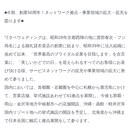
■今期、創業50周年！ネットワーク拠点・事業領域の拡大・拡充を
図ります■
ワタベウェディングは、昭和28年京都西陣の地に渡部泰次・フジ
両名による婚礼貸衣裳店の創業に始まり、昭和39年に法人組織に
改めて以来、「世界最高のブライダル企業を目指します」を合言
葉に、「美しいかどでの日」を迎えられるすべてのお客様にお喜
び頂ける様、サービスネットワークの拡充や事業領域の拡大に努
めて参りました。
国内においては、首都圏・近畿圏を中心に札幌から鹿児島にかけ
て、営業店舗、挙式施設あわせて61拠点を展開し、今後も那覇・
岡山・金沢等地方中核都市への店舗開設、沖縄・函館・軽井沢等
国内リゾート地への挙式施設の開設を予定し、北海道から沖縄ま
で日本全国に幅広く拠点展開をして参ります。