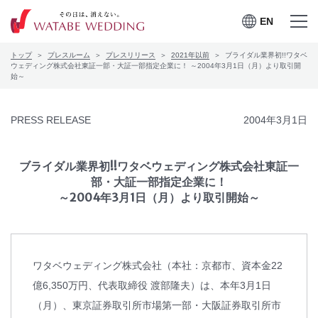
EN
EN
メニュー
メニュー
トップ
プレスルーム
プレスリリース
2021年以前
ブライダル業界初!!ワタベ
を開く
を閉じる
プレスルーム
ウェディング株式会社東証一部・大証一部指定企業に！ ～2004年3月1日（月）より取引開
始～
会社案内
PRESS RELEASE
2004年3月1日
CSRの取り組み
ブライダル業界初!!ワタベウェディング株式会社東証一
お問合せ
部・大証一部指定企業に！
～2004年3月1日（月）より取引開始～
ワタベウェディングサービ
採用情報
スサイト
ワタベウェディング株式会社（本社：京都市、資本金22
億6,350万円、代表取締役 渡部隆夫）は、本年3月1日
（月）、東京証券取引所市場第一部・大阪証券取引所市