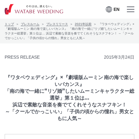
EN
EN
メニュー
メニュー
トップ
プレスルーム
プレスリリース
2021年以前
『ワタベウェディング』×
を開く
を閉じる
プレスルーム
『劇場版ムーミン 南の海で楽しいバカンス』 「南の海で一緒に“リゾ婚”したいムーミンキャ
ラクター総選挙」第１位は… 浜辺で素敵な音楽を奏でてくれそうなスナフキン！ ～「クール
でかっこいい」「子供の頃からの憧れ」男女ともに人気～
会社案内
PRESS RELEASE
2015年3月24日
CSRの取り組み
お問合せ
『ワタベウェディング』×『劇場版ムーミン 南の海で楽し
いバカンス』
「南の海で一緒に“リゾ婚”したいムーミンキャラクター総
選挙」第１位は…
浜辺で素敵な音楽を奏でてくれそうなスナフキン！
ワタベウェディングサービ
採用情報
～「クールでかっこいい」「子供の頃からの憧れ」男女と
スサイト
もに人気～