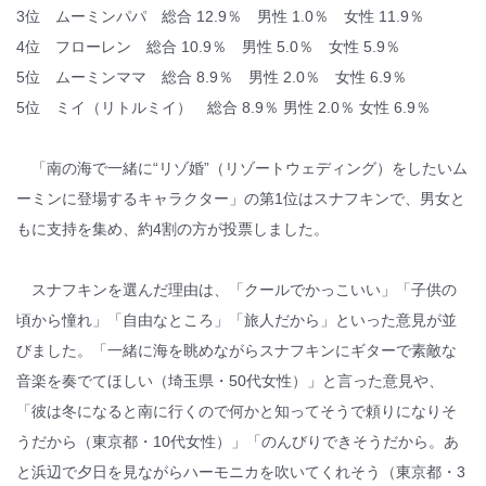
3位 ムーミンパパ 総合 12.9％ 男性 1.0％ 女性 11.9％
4位 フローレン 総合 10.9％ 男性 5.0％ 女性 5.9％
5位 ムーミンママ 総合 8.9％ 男性 2.0％ 女性 6.9％
5位 ミイ（リトルミイ） 総合 8.9％ 男性 2.0％ 女性 6.9％
「南の海で一緒に“リゾ婚”（リゾートウェディング）をしたいム
ーミンに登場するキャラクター」の第1位はスナフキンで、男女と
もに支持を集め、約4割の方が投票しました。
スナフキンを選んだ理由は、「クールでかっこいい」「子供の
頃から憧れ」「自由なところ」「旅人だから」といった意見が並
びました。「一緒に海を眺めながらスナフキンにギターで素敵な
音楽を奏でてほしい（埼玉県・50代女性）」と言った意見や、
「彼は冬になると南に行くので何かと知ってそうで頼りになりそ
うだから（東京都・10代女性）」「のんびりできそうだから。あ
と浜辺で夕日を見ながらハーモニカを吹いてくれそう（東京都・3