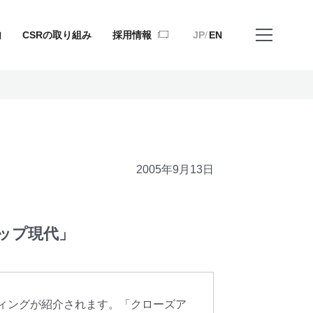
JP
EN
内
CSRの取り組み
採用情報
JP
EN
メニュー
メニュー
を閉じる
を開く
2005年9月13日
ップ現代」
ディングが紹介されます。「クローズア