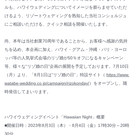
ルも、ハワイウェディングについてイメージを膨らませていただ
けるよう、リゾートウェディングを熟知した当社コンシェルジュ
にご相談いただける、クイック相談を開催いたします。
尚、本年は当社創業70周年であることから、お客様へ感謝の気持
ちを込め、本企画に加え、ハワイ・グアム・沖縄・バリ・ヨーロ
ッパ等の人気挙式会場のリゾ婚が50％オフになるキャンペーン
等、様々な“リゾ婚の日”企画の展開を予定しております。7月10日
（月）より、「8月1日は“リゾ婚の日”」特設サイト（
https://www.
watabe-wedding.co.jp/campaign/rizokonday/
）をオープンし、随
時発信してまいります。
ハワイウェディングイベント「Hawaiian Night」概要
■開催日時：2023年8月3日（木）・8月4日（金）17時30分～20時
30分