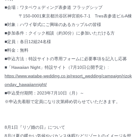
■会場：ワタベウェディング表参道 フラッグシップ
〒150-0001東京都渋谷区神宮前6‐7‐1 Tres表参道ビルA棟
■対象：ハワイ挙式にご興味のあるカップルの皆様
■参加条件：クイック相談（約30分）に参加いただける方
■定員：各日12組24名様
■料金：無料
■申込方法：特設サイトの専用フォームに必要事項を記入し応募
■「Hawaiian Night」特設サイト（7月10日公開予定）:
https://www.watabe-wedding.co.jp/resort_wedding/campaign/rizok
onday_hawaiiannight/
■申込受付期間：2023年7月10日（月）～
※申込先着順で定員になり次第締め切らせていただきます。
8月1日『リゾ婚の日』について
8月は夏の暖かい気候やバカンス休暇などリゾートのイメージを想