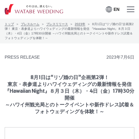
EN
EN
メニュー
メニュー
トップ
プレスルーム
プレスリリース
2023年
8月1日は“リゾ婚の日”企画第2
を開く
を閉じる
プレスルーム
弾！ 東京・表参道よりハワイウェディングの最新情報を発信 『Hawaiian Night』８月３日
（木）・4日（金）17時30分開催 ～ハワイ州観光局とのトークイベントや新作ドレス試着＆
フォトウェディングを体験！～
会社案内
PRESS RELEASE
2023年7月6日
CSRの取り組み
お問合せ
8月1日は“リゾ婚の日”企画第2弾！
東京・表参道よりハワイウェディングの最新情報を発信
『Hawaiian Night』８月３日（木）・4日（金）17時30分
開催
～ハワイ州観光局とのトークイベントや新作ドレス試着＆
ワタベウェディングサービ
採用情報
フォトウェディングを体験！～
スサイト