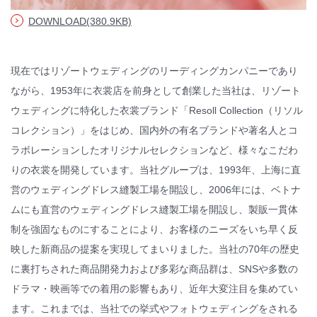
DOWNLOAD(380.9KB)
© WATABE WEDDING.
現在ではリゾートウェディングのリーディングカンパニーであり
ながら、1953年に衣裳店を前身として創業した当社は、リゾート
ウェディングに特化した衣裳ブランド「Resoll Collection（リソル
コレクション）」をはじめ、国内外の有名ブランドや著名人とコ
ラボレーションしたオリジナルセレクションなど、様々なこだわ
りの衣裳を開発しています。当社グループは、1993年、上海に直
営のウェディングドレス縫製工場を開設し、2006年には、ベトナ
ムにも直営のウェディングドレス縫製工場を開設し、製販一貫体
制を強固なものにすることにより、お客様のニーズをいち早く反
映した新商品の提案を実現してまいりました。当社の70年の歴史
に裏打ちされた商品開発力および多彩な商品群は、SNSや多数の
ドラマ・映画等での着用の影響もあり、近年大変注目を集めてい
ます。これまでは、当社での挙式やフォトウェディングをされる