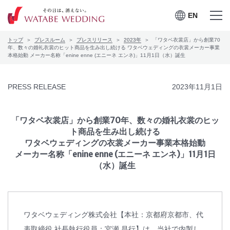
EN
EN
メニュー
メニュー
トップ
プレスルーム
プレスリリース
2023年
「ワタベ衣裳店」から創業70
を開く
を閉じる
プレスルーム
年、数々の婚礼衣裳のヒット商品を生み出し続ける ワタベウェディングの衣裳メーカー事業
本格始動 メーカー名称「enine enne (エニーネ エンネ)」11月1日（水）誕生
会社案内
PRESS RELEASE
2023年11月1日
CSRの取り組み
「ワタベ衣裳店」から創業70年、数々の婚礼衣裳のヒッ
お問合せ
ト商品を生み出し続ける
ワタベウェディングの衣裳メーカー事業本格始動
メーカー名称「enine enne (エニーネ エンネ)」11月1日
（水）誕生
ワタベウェディングサービ
採用情報
スサイト
ワタベウェディング株式会社【本社：京都府京都市、代
表取締役 社長執行役員：宮瀬 昌行】は、当社で内製し