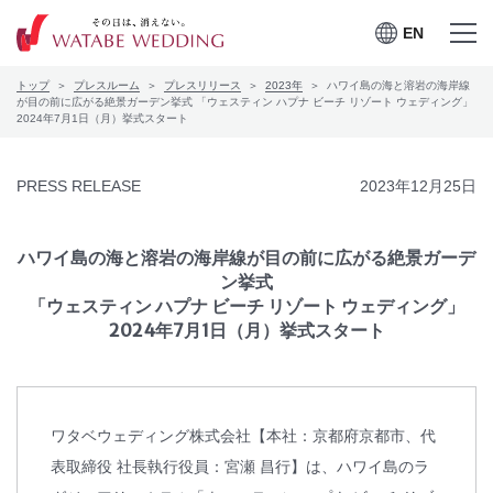
EN
EN
メニュー
メニュー
トップ
プレスルーム
プレスリリース
2023年
ハワイ島の海と溶岩の海岸線
を開く
を閉じる
プレスルーム
が目の前に広がる絶景ガーデン挙式 「ウェスティン ハプナ ビーチ リゾート ウェディング」
2024年7月1日（月）挙式スタート
会社案内
PRESS RELEASE
2023年12月25日
CSRの取り組み
ハワイ島の海と溶岩の海岸線が目の前に広がる絶景ガーデ
お問合せ
ン挙式
「ウェスティン ハプナ ビーチ リゾート ウェディング」
2024年7月1日（月）挙式スタート
ワタベウェディングサービ
採用情報
スサイト
ワタベウェディング株式会社【本社：京都府京都市、代
表取締役 社長執行役員：宮瀬 昌行】は、ハワイ島のラ