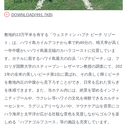
© WATABE WEDDING.
DOWNLOAD(991.7KB)
敷地約13万平米を有する「ウェスティン ハプナ ビーチ リゾー
ト」は、ハワイ島カイルアコナから車で約40分の、晴天率が高く
一年中暖かいハワイ島最北端のカハラコーストに位置していま
す。ホテルに面するハワイ島最大の白浜「ハプナビーチ」は、フ
ロリダ国際大学のスティーブン・レザーマン教授の調査にて、202
1年の全米の美しいビーチ第1位に選ばれ、その美しく輝くビーチ
を敷地内丘の中腹から見下ろすことができ、日常を忘れた安らぎ
を体感できます。また、当ホテル内には、絶景を望めるインフィ
ニティプールや、ウクレレ等ハワイの文化を体験できるカルチャ
ーセンター、ラグジュアリーなスパや、マウナケア山を背景にコ
ハラ海岸と太平洋が広がる壮観な景色を見渡しながらゴルフを楽
しめる「ハプナゴルフコース」等の施設も充実しています。