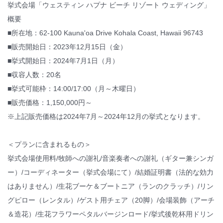
挙式会場「ウェスティン ハプナ ビーチ リゾート ウェディング」
概要
■所在地：62-100 Kauna'oa Drive Kohala Coast, Hawaii 96743
■販売開始日：2023年12月15日（金）
■挙式開始日：2024年7月1日（月）
■収容人数：20名
■挙式可能枠：14:00/17:00（月～木曜日）
■販売価格：1,150,000円～
※上記販売価格は2024年7月～2024年12月の挙式となります。
＜プランに含まれるもの＞
挙式会場使用料/牧師への謝礼/音楽奏者への謝礼（ギター兼シンガ
ー）/コーディネーター（挙式会場にて）/結婚証明書（法的な効力
はありません）/生花ブーケ＆ブートニア（ランのクラッチ）/リン
グピロー（レンタル）/ゲスト用チェア（20脚）/会場装飾（アーチ
＆造花）/生花フラワーペタルバージンロード/挙式後乾杯用ドリン