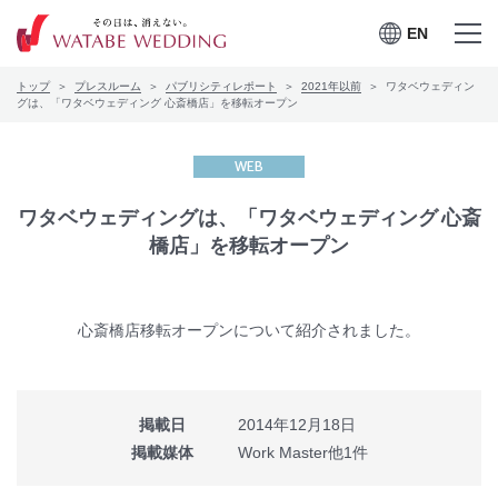
EN
EN
メニュー
メニュー
トップ
プレスルーム
パブリシティレポート
2021年以前
ワタベウェディン
を開く
を閉じる
プレスルーム
グは、「ワタベウェディング 心斎橋店」を移転オープン
会社案内
WEB
CSRの取り組み
ワタベウェディングは、「ワタベウェディング 心斎
橋店」を移転オープン
お問合せ
心斎橋店移転オープンについて紹介されました。
ワタベウェディングサービ
採用情報
スサイト
掲載日
2014年12月18日
掲載媒体
Work Master他1件