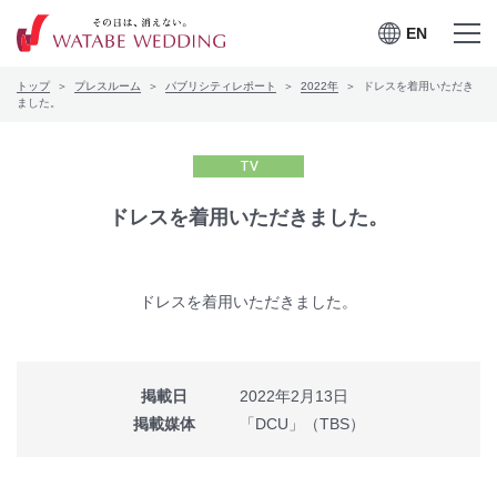
EN
EN
メニュー
メニュー
トップ
プレスルーム
パブリシティレポート
2022年
ドレスを着用いただき
を開く
を閉じる
プレスルーム
ました。
会社案内
TV
CSRの取り組み
ドレスを着用いただきました。
お問合せ
ドレスを着用いただきました。
ワタベウェディングサービ
採用情報
掲載日
2022年2月13日
スサイト
掲載媒体
「DCU」（TBS）