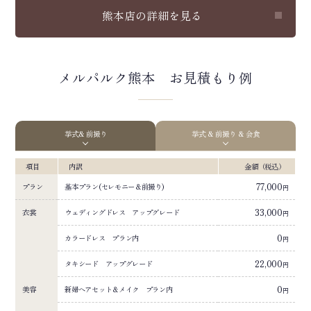
熊本店の詳細を見る
メルパルク熊本 お見積もり例
挙式& 前撮り
挙式 & 前撮り & 会食
項目
内訳
金額（税込）
77,000
プラン
基本プラン(セレモニー＆前撮り)
円
33,000
衣裳
ウェディングドレス アップグレード
円
0
カラードレス プラン内
円
22,000
タキシード アップグレード
円
0
美容
新婦ヘアセット＆メイク プラン内
円