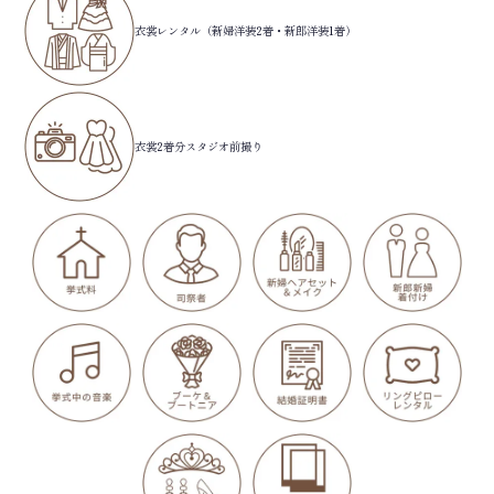
衣裳レンタル（新婦洋装2着・新郎洋装1着）
衣裳2着分スタジオ前撮り