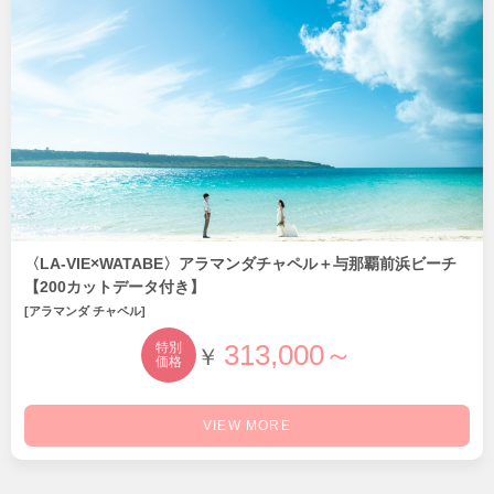
〈LA-VIE×WATABE〉アラマンダチャペル＋与那覇前浜ビーチ
【200カットデータ付き】
[アラマンダ チャペル]
313,000～
特別
￥
価格
VIEW MORE