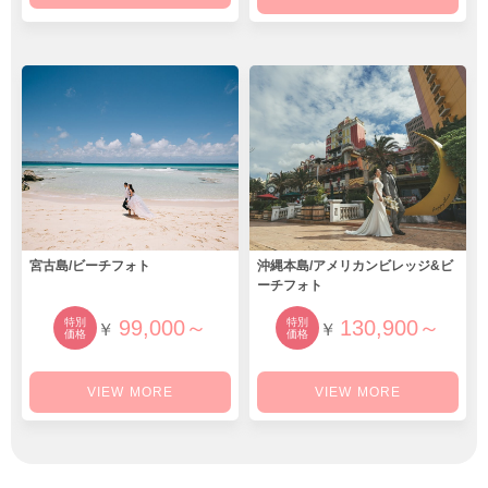
宮古島/ビーチフォト
沖縄本島/アメリカンビレッジ&ビ
ーチフォト
特別
99,000～
特別
130,900～
￥
￥
価格
価格
VIEW MORE
VIEW MORE