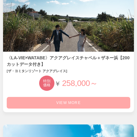
〈LA-VIE×WATABE〉アクアグレイスチャペル＋ザネー浜【200
カットデータ付き】
[ザ・ヨミタンリゾート アクアグレイス]
258,000～
特別
￥
価格
VIEW MORE