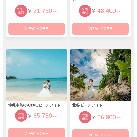
エリア
21,780～
特別
48,400～
￥
￥
最安
価格
VIEW MORE
VIEW MORE
沖縄本島/かりゆしビーチフォト
北谷/ビーチフォト
特別
65,780～
￥
特別
86,900～
￥
価格
価格
VIEW MORE
VIEW MORE