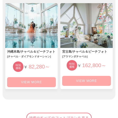
沖縄本島/チャペル＆ビーチフォト
宮古島/チャペル＆ビーチフォト
[チャペル・ダイアモンドオーシャン]
[アラマンダチャペル]
特別
162,800～
￥
特別
82,280～
￥
価格
価格
VIEW MORE
VIEW MORE
沖縄のすべてのフォトプランを見る