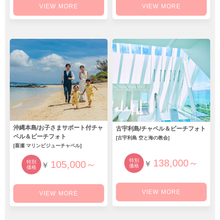
VIEW MORE
VIEW MORE
沖縄本島/お子さまサポート付チャ
古宇利島/チャペル＆ビーチフォト
ペル＆ビーチフォト
[古宇利島 空と海の教会]
[喜瀬 マリンビジューチャペル]
特別
138,000～
特別
105,000～
￥
￥
価格
価格
VIEW MORE
VIEW MORE