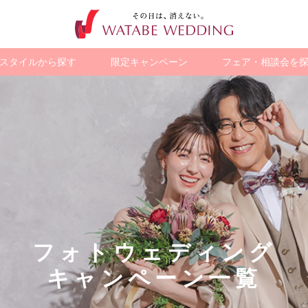
スタイルから探す
限定キャンペーン
フェア・相談会を
ション
歴史的建造物で
海外・国内
観光地で撮る
ペットと撮る
チャペルフォト
チャペルで
ア
スタジオフォト
ト
撮る
リゾートフォト
フォトウェディング
キャンペーン一覧