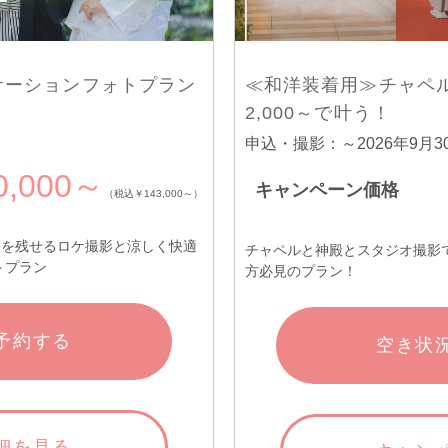
ケーションフォトプラン
≪和洋装着用≫チャペル
2,000～で叶う！
申込・撮影：～2026年9月30
0,000～
キャンペーン価格
（税込￥143,000～）
枚を残せるロケ撮影と涼しく快適
チャペルと神殿とスタジオ撮影
トプラン
方必見のプラン！
予約する
空き状
細を見る