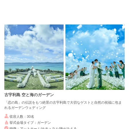
古宇利島 空と海のガーデン
「恋の島」の伝説をもつ絶景の古宇利島で大切なゲストと自然の祝福に包ま
れるガーデンウェディング
収容人数：30名
挙式会場タイプ：ガーデン
特徴：アットホーム/ナチュラル/海がみえる