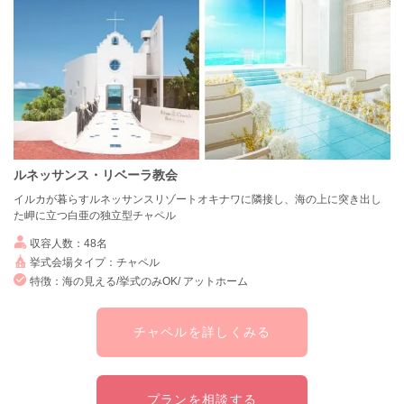
ルネッサンス・リベーラ教会
イルカが暮らすルネッサンスリゾートオキナワに隣接し、海の上に突き出し
た岬に立つ白亜の独立型チャペル
収容人数：48名
挙式会場タイプ：チャペル
特徴：海の見える/挙式のみOK/ アットホーム
チャペルを詳しくみる
プランを相談する