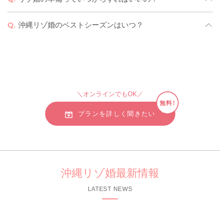
のリゾ婚が見つかるまでの5つのステップ
をご紹介！お店で
対面で相談
をしたい、
オンラインで相談
したいなどふたり
挙式のご予約は
１年前からスタート
します。
人気シーズン
沖縄リゾ婚のベストシーズンはいつ？
の希望に合わせて相談が可能です。
は早い段階でご予約が埋まる場合が多い
ので、１年前より
早いご相談スタートがおすすめです。お急ぎの場合もご相
人気シーズンは雨が少ない
3〜4月
や、8～9月の台風シーズ
相談予約から来店までの５つのSTEP
談ください。結婚式準備や予約後の日程変更についてな
ンが終わり、真夏の気候がまだまだ楽しめる
10月〜11月
で
ど、詳しくはこちらをご覧ください。
す。
7月も気候的にベストシーズン
ですが、夏休み期間と重
なると旅費が高くなる傾向があります。
リゾ婚の準備や予約手配について
＼オンラインでもOK／
おすすめの時期について詳しく知りたい
無料!
プランを詳しく聞きたい
沖縄リゾ婚最新情報
LATEST NEWS