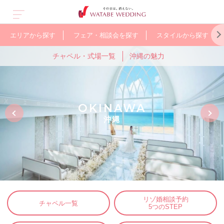
エリアから探す
フェア・相談会を探す
スタイルから探す
チャペル・式場一覧
沖縄の魅力
ス
オープン&
人気のガーデン
京都
北海道
少人数で
軽井沢
WEB限定の
国
ューアル
ウェディング
アットホームに
お得なプラン
OKINAWA
沖縄
リゾ婚相談予約
チャペル一覧
5つのSTEP