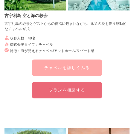
古宇利島 空と海の教会
古宇利島の絶景とゲストからの祝福に包まれながら、永遠の愛を誓う感動的
なチャペル挙式
収容人数：40名
挙式会場タイプ：チャペル
特徴：海が見えるチャペル/アットホーム/リゾート感
チャペルを詳しくみる
プランを相談する