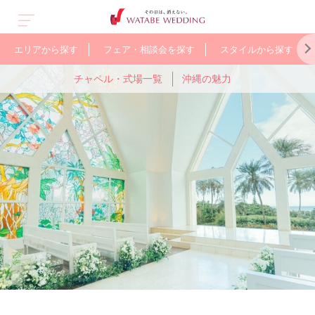
エリアから探す
フェア・相談会を探す
スタイルから探す
チャペル・式場一覧
沖縄の魅力
ス
オープン&
人気のガーデン
京都
北海道
少人数で
軽井沢
WEB限定の
国
ューアル
ウェディング
アットホームに
お得なプラン