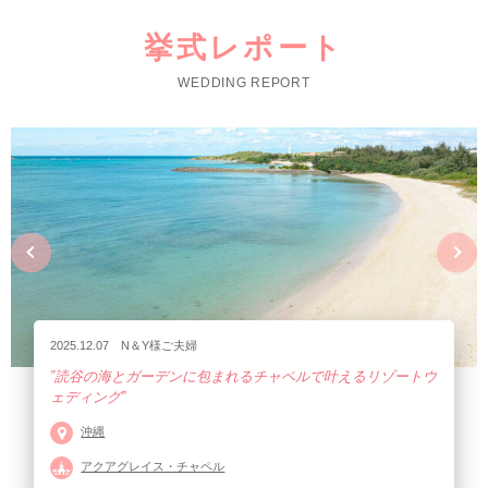
挙式レポート
WEDDING REPORT
2025.12.06 T＆C様ご夫婦
”宮古島の海と自然を望む高台チャペルで叶えるリゾートウェ
ディング”
沖縄
アラマンダチャペル