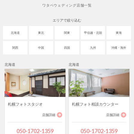
ワタベウェディング店舗一覧
エリアで絞り込む
北海道
東北
関東
甲信越・北陸
東海
関西
中国
四国
九州
沖縄・海外
北海道
北海道
札幌フォトスタジオ
札幌フォト相談カウンター
店舗詳細
店舗詳細
050-1702-1359
050-1702-1359