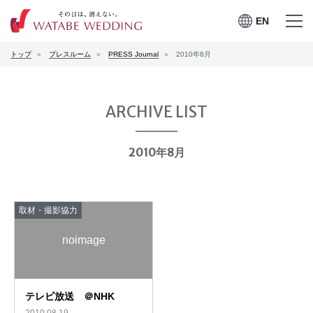
EN
EN
メニュー
メニュー
トップ
プレスルーム
PRESS Journal
2010年8月
を開く
を閉じる
プレスルーム
会社案内
ARCHIVE LIST
CSRの取り組み
2010年8月
お問合せ
取材・撮影協力
ワタベウェディングサービ
noimage
採用情報
スサイト
テレビ放送 ＠NHK
2010.08.19