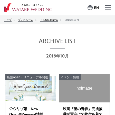
EN
EN
メニュー
メニュー
トップ
プレスルーム
PRESS Journal
2016年10月
を開く
を閉じる
プレスルーム
会社案内
ARCHIVE LIST
CSRの取り組み
2016年10月
お問合せ
店舗open・リニューアル関連
イベント情報
ワタベウェディングサービ
noimage
採用情報
スサイト
◇◇リゾ婚 New
映画『聖の青春』完成披
Open&Renewal情報
露試写会にて紋付を着て