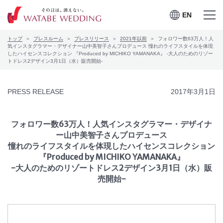
EN
EN
メニュー
メニュー
トップ
プレスルーム
プレスリリース
2021年以前
フォロワー数63万人！人
を開く
を閉じる
プレスルーム
気インスタグラマー・デザイナー山中美智子さんプロデュース 憧れのライフスタイルを体現
したハイセンスコレクション 『Produced by MICHIKO YAMANAKA』 -大人のためのリゾー
トドレス2デザイン3月1日（水）販売開始-
会社案内
PRESS RELEASE
2017年3月1日
CSRの取り組み
お問合せ
フォロワー数63万人！人気インスタグラマー・デザイナ
ー山中美智子さんプロデュース
憧れのライフスタイルを体現したハイセンスコレクション
『Produced by MICHIKO YAMANAKA』
-大人のためのリゾートドレス2デザイン3月1日（水）販
ワタベウェディングサービ
採用情報
売開始-
スサイト