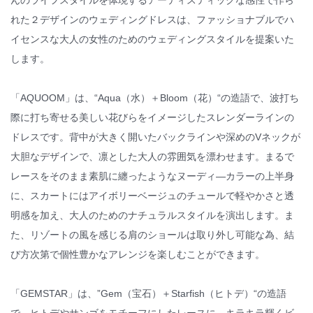
んのライフスタイルを体現するアーティスティックな感性で作ら
れた２デザインのウェディングドレスは、ファッショナブルでハ
イセンスな大人の女性のためのウェディングスタイルを提案いた
します。
「AQUOOM」は、“Aqua（水）＋Bloom（花）“の造語で、波打ち
際に打ち寄せる美しい花びらをイメージしたスレンダーラインの
ドレスです。背中が大きく開いたバックラインや深めのVネックが
大胆なデザインで、凛とした大人の雰囲気を漂わせます。まるで
レースをそのまま素肌に纏ったようなヌーディ―カラーの上半身
に、スカートにはアイボリーベージュのチュールで軽やかさと透
明感を加え、大人のためのナチュラルスタイルを演出します。ま
た、リゾートの風を感じる肩のショールは取り外し可能な為、結
び方次第で個性豊かなアレンジを楽しむことができます。
「GEMSTAR」は、”Gem（宝石）＋Starfish（ヒトデ）“の造語