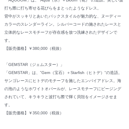
「AQUOOM」は、“Aqua（水）＋Bloom（花）“の造語。美しい波
打ち際に打ち寄せる花びらをまとったようなドレス。
背中がスッキリとあいたバックスタイルが魅力的な、ヌーディー
カラーのスレンダーライン。シルバーコードの施されたレースと
立体的なレースモチーフが存在感を放つ洗練されたデザインで
す。
【販売価格】￥380,000（税抜）
「GEMSTAR（ジェムスター）」
「GEMSTAR」は、”Gem（宝石）＋Starfish（ヒトデ）“の造語。
サンゴレースにヒトデのモチーフを施したエンパイアドレス。海
の泡のようなホワイトオパールが、レースモチーフにビージング
されていて、キラキラと波打ち際で輝く貝殻をイメージさせま
す。
【販売価格】￥350,000（税抜）