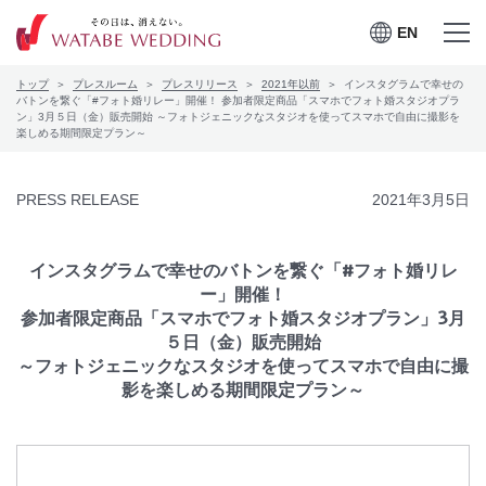
EN
EN
メニュー
メニュー
トップ
プレスルーム
プレスリリース
2021年以前
インスタグラムで幸せの
を開く
を閉じる
プレスルーム
バトンを繋ぐ「#フォト婚リレー」開催！ 参加者限定商品「スマホでフォト婚スタジオプラ
ン」3月５日（金）販売開始 ～フォトジェニックなスタジオを使ってスマホで自由に撮影を
楽しめる期間限定プラン～
会社案内
PRESS RELEASE
2021年3月5日
CSRの取り組み
お問合せ
インスタグラムで幸せのバトンを繋ぐ「#フォト婚リレ
ー」開催！
参加者限定商品「スマホでフォト婚スタジオプラン」3月
５日（金）販売開始
～フォトジェニックなスタジオを使ってスマホで自由に撮
ワタベウェディングサービ
採用情報
影を楽しめる期間限定プラン～
スサイト