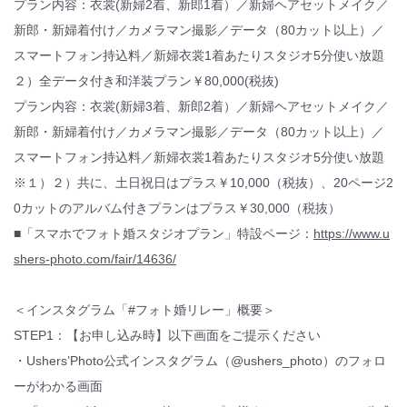
プラン内容：衣裳(新婦2着、新郎1着）／新婦ヘアセットメイク／
新郎・新婦着付け／カメラマン撮影／データ（80カット以上）／
スマートフォン持込料／新婦衣裳1着あたりスタジオ5分使い放題
２）全データ付き和洋装プラン￥80,000(税抜)
プラン内容：衣裳(新婦3着、新郎2着）／新婦ヘアセットメイク／
新郎・新婦着付け／カメラマン撮影／データ（80カット以上）／
スマートフォン持込料／新婦衣裳1着あたりスタジオ5分使い放題
※１）２）共に、土日祝日はプラス￥10,000（税抜）、20ページ2
0カットのアルバム付きプランはプラス￥30,000（税抜）
■「スマホでフォト婚スタジオプラン」特設ページ：
https://www.u
shers-photo.com/fair/14636/
＜インスタグラム「#フォト婚リレー」概要＞
STEP1：【お申し込み時】以下画面をご提示ください
・Ushers’Photo公式インスタグラム（@ushers_photo）のフォロ
ーがわかる画面