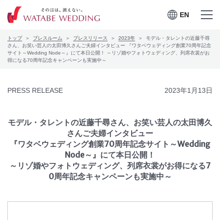
EN
EN
メニュー
メニュー
トップ
プレスルーム
プレスリリース
2023年
モデル・タレントの近藤千尋
を開く
を閉じる
プレスルーム
さん、お笑い芸人の太田博久さんご夫婦インタビュー 『ワタベウェディング創業70周年記念
サイト～Wedding Node～』にて本日公開！ ～リゾ婚やフォトウェディング、列席衣裳がお
得になる70周年記念キャンペーンも実施中～
会社案内
PRESS RELEASE
2023年1月13日
CSRの取り組み
お問合せ
モデル・タレントの近藤千尋さん、お笑い芸人の太田博久
さんご夫婦インタビュー
『ワタベウェディング創業70周年記念サイト～Wedding
Node～』にて本日公開！
～リゾ婚やフォトウェディング、列席衣裳がお得になる7
ワタベウェディングサービ
採用情報
0周年記念キャンペーンも実施中～
スサイト