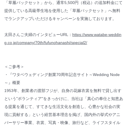
「草履バックセット」から、通常5,500円（税込）の追加料金にて
提供している高級帯生地を使用した「草履バックセット」へ無料
でランクアップいただけるキャンペーンを実施しております。
太田さんご夫婦のインタビューURL：
https://www.watabe-weddin
g.co.jp/company/70th/fufunohanashi/special2/
＜ご参考＞
・『ワタベウェディング創業70周年記念サイト～Wedding Node
～』概要
1953年、創業者の渡部フジが、自身の花嫁衣裳を無料で貸し出す
という"ボランティア"をきっかけに、当社は「真心の奉仕と知恵あ
る提案を通じて、すてきな生活文化を創造し、心豊かな社会の実
現に貢献する」という経営基本理念を掲げ、国内外の挙式やアニ
バーサリー事業、衣裳、写真・映像、旅行など、ライフスタイル