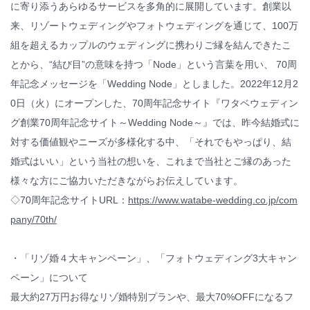
に寄り添うあらゆるサービスを多角的に展開しています。創業以
来、リゾートウェディングやフォトウェディングを通じて、100万
組を超えるカップルのウェディングに携わりご縁を結んできたこ
とから、“結び目”の意味を持つ「Node」という言葉を用い、 70周
年記念メッセージを「Wedding Node」としました。2022年12月2
0日（火）にオープンした、70周年記念サイト『ワタベウェディン
グ創業70周年記念サイト～Wedding Node～』では、昨今結婚式に
対する価値観やニーズが多様化する中、「それでもやっぱり、結
婚式はいい」という当社の想いを、これまで当社とご縁のあった
様々な方にご協力いただきながらお伝えしています。
◇70周年記念サイトURL：
https://www.watabe-wedding.co.jp/com
pany/70th/
・「リゾ婚４大キャンペーン」、「フォトウェディング3大キャン
ペーン」について
最大約27万円お得なリゾ婚特別プランや、最大70%OFFになるフ