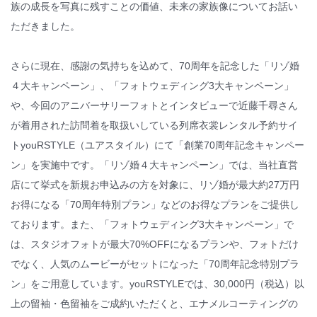
族の成長を写真に残すことの価値、未来の家族像についてお話い
ただきました。
さらに現在、感謝の気持ちを込めて、70周年を記念した「リゾ婚
４大キャンペーン」、「フォトウェディング3大キャンペーン」
や、今回のアニバーサリーフォトとインタビューで近藤千尋さん
が着用された訪問着を取扱いしている列席衣裳レンタル予約サイ
トyouRSTYLE（ユアスタイル）にて「創業70周年記念キャンペー
ン」を実施中です。「リゾ婚４大キャンペーン」では、当社直営
店にて挙式を新規お申込みの方を対象に、リゾ婚が最大約27万円
お得になる「70周年特別プラン」などのお得なプランをご提供し
ております。また、「フォトウェディング3大キャンペーン」で
は、スタジオフォトが最大70%OFFになるプランや、フォトだけ
でなく、人気のムービーがセットになった「70周年記念特別プラ
ン」をご用意しています。youRSTYLEでは、30,000円（税込）以
上の留袖・色留袖をご成約いただくと、エナメルコーティングの