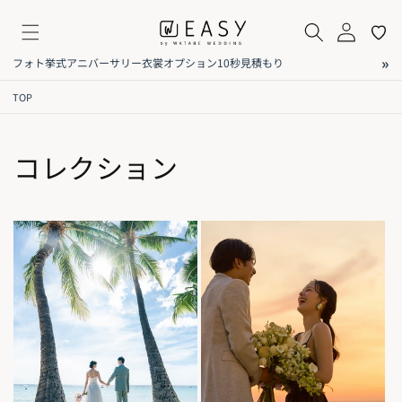
コンテ
イ
気
ンツに
ペ
に
進む
ー
入
»
フォト
挙式
アニバーサリー
衣裳
オプション
10秒見積もり
ジ
り
TOP
コレクション