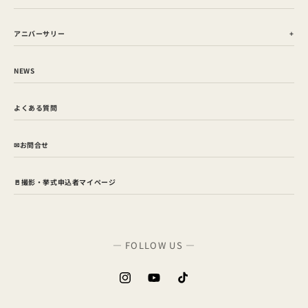
アニバーサリー
NEWS
よくある質問
✉お問合せ
🚪撮影・挙式申込者マイページ
— FOLLOW US —
Instagram
YouTube
TikTok