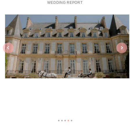
WEDDING REPORT
2025.04.08 Y＆M様ご夫婦
”パリ近郊のシャトーで叶える本格ヨーロピアンウェディン
グ”
フランス・パリ
シャトー・ドゥ・サントニー