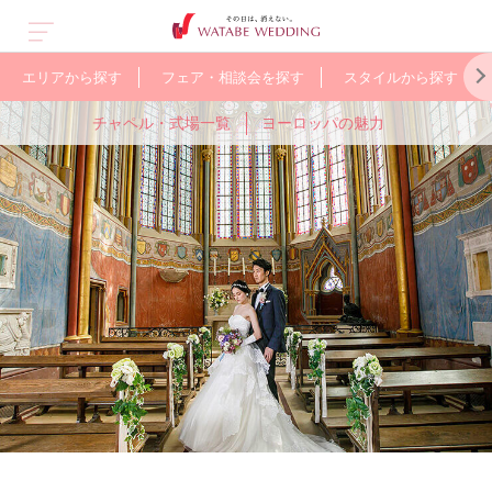
エリアから探す
フェア・相談会を探す
スタイルから探す
チャペル・式場一覧
ヨーロッパの魅力
ス
オープン&
グアム
人気のガーデン
オーストラリア
少人数で
バリ
WEB限定の
ヨーロッパ
ューアル
ウェディング
アットホームに
お得なプラン