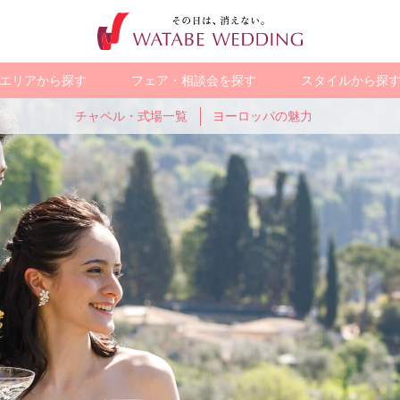
エリアから探す
フェア・相談会を探す
スタイルから探
チャペル・式場一覧
ヨーロッパの魅力
ス
オープン&
グアム
人気のガーデン
オーストラリア
少人数で
バリ
WEB限定の
ヨーロッパ
ューアル
ウェディング
アットホームに
お得なプラン