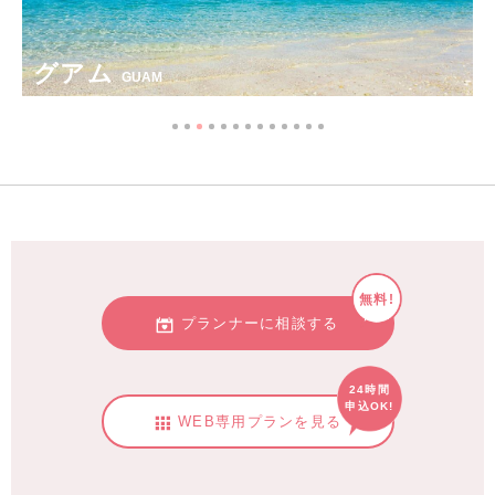
グアム
GUAM
無料!
プランナーに相談する
24時間
申込OK!
WEB専用プランを見る