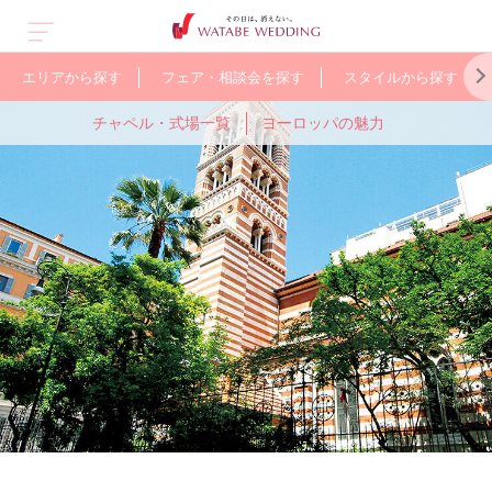
エリアから探す
フェア・相談会を探す
スタイルから探す
チャペル・式場一覧
ヨーロッパの魅力
ス
オープン&
グアム
人気のガーデン
オーストラリア
少人数で
バリ
WEB限定の
ヨーロッパ
ューアル
ウェディング
アットホームに
お得なプラン