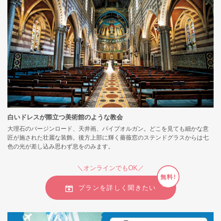
白いドレスが際立つ美術館のような教会
大理石のバージンロード、天井画、パイプオルガン。どこを見ても細かな意
匠が施された壮麗な装飾。後方上部に輝く薔薇窓のステンドグラスからは七
色の光が差し込み思わず息をのみます。
＼オンラインでもOK／
無料!
プランを詳しく聞きたい