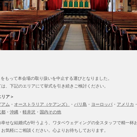
5月をもって本会場の取り扱いを中止する運びとなりました。
ては、下記のエリアにて挙式を引き続きご検討ください。
エリア＞
グアム
・
オーストラリア（ケアンズ）
・
バリ島
・
ヨーロッパ
・
アメリカ
京都
・
沖縄
・
軽井沢
・
国内その他
の幸せな結婚式が叶うよう、ワタベウェディングの全スタッフで精一杯
。お気軽にご相談ください。心よりお待ちしております。