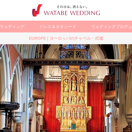
ウェディング
ドレス＆タキシード
ウェディングプロデ
EUROPE | ヨーロッパのチャペル・式場
ション
海外・国内
チャペルフォト
ア
スタジオフォト
ト
リゾートフォト