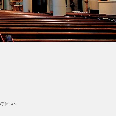
・
お手伝いい