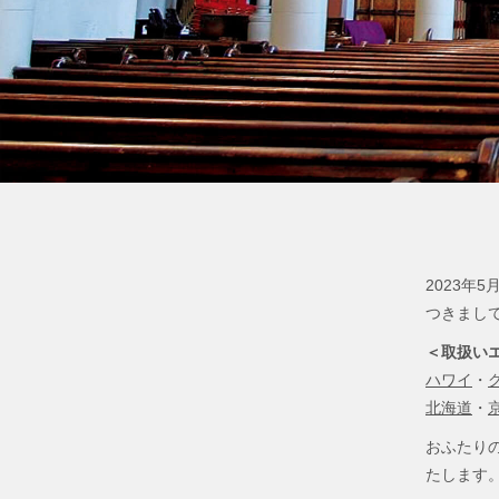
2023年
つきまし
＜取扱い
ハワイ
・
北海道
・
おふたり
たします