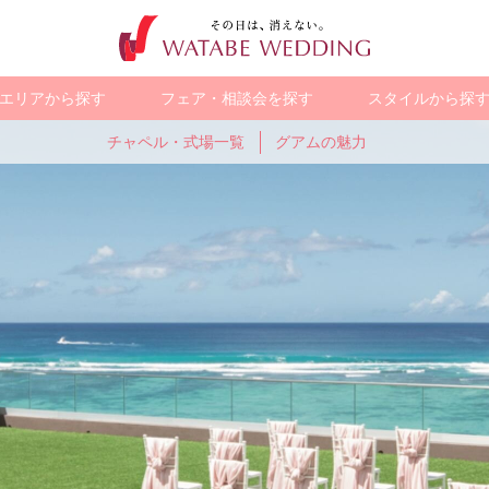
エリアから探す
フェア・相談会を探す
スタイルから探
チャペル・式場一覧
グアムの魅力
ス
オープン&
グアム
人気のガーデン
オーストラリア
少人数で
バリ
WEB限定の
ヨーロッパ
ューアル
ウェディング
アットホームに
お得なプラン