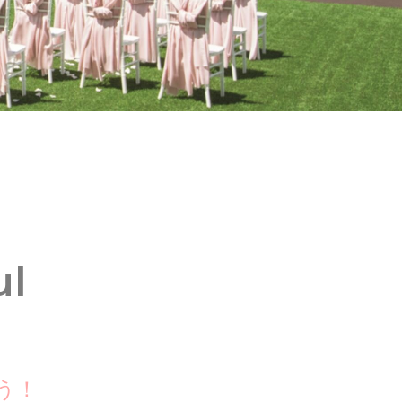
ul
う！